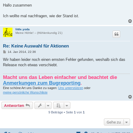
e
i
Hallo zusammen
t
r
a
Ich wollte mal nachfragen, wie der Stand ist.
g
little.yoda
Meine Höhle! -- (Höhlenkundig 21)
Re: Keine Auswahl für Aktionen
B
14. Jan 2014, 22:36
e
i
Wir haben leider noch einen ernsten Fehler gefunden, weshalb sich das
t
Release noch etwas verschiebt.
r
a
g
Macht uns das Leben einfacher und beachtet die
Anmerkungen zum Bugreporting
.
Eine schöne Art uns Danke zu sagen:
Uns unterstützen
oder
meine persönliche Wunschliste
Antworten
9 Beiträge • Seite
1
von
1
Gehe zu