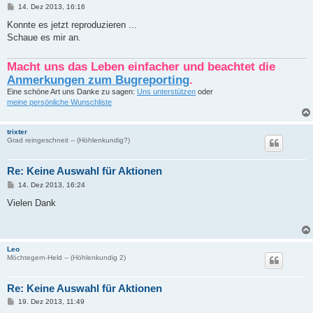
B
14. Dez 2013, 16:16
e
i
Konnte es jetzt reproduzieren ...
t
Schaue es mir an.
r
a
g
Macht uns das Leben einfacher und beachtet die
Anmerkungen zum Bugreporting
.
Eine schöne Art uns Danke zu sagen:
Uns unterstützen
oder
meine persönliche Wunschliste
trixter
Grad reingeschneit -- (Höhlenkundig?)
Re: Keine Auswahl für Aktionen
B
14. Dez 2013, 16:24
e
i
Vielen Dank
t
r
a
g
Leo
Möchtegern-Held -- (Höhlenkundig 2)
Re: Keine Auswahl für Aktionen
B
19. Dez 2013, 11:49
e