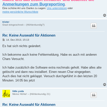
Anmerkungen zum Bugreporting
.
Eine schöne Art uns Danke zu sagen:
Uns unterstützen
oder
meine persönliche Wunschliste
trixter
Grad reingeschneit -- (Höhlenkundig?)
Re: Keine Auswahl für Aktionen
B
14. Dez 2013, 15:13
e
i
Es hat sich nichts geändert.
t
r
a
Ich bekomme auch keine Fehlermeldung. Habe es auch mit anderen
g
Chars Versucht.
Ich habe zusätzlich die Software extra nochmals geholt. Habe alles alte
gelöscht und dann neu installiert. Einen neuen Char eingegeben.
Auch dies hat nicht geklappt. Versuch durchgeführt in den letzten 20
Minuten. 14:05 bis jetzt
little.yoda
Meine Höhle! -- (Höhlenkundig 21)
Re: Keine Auswahl für Aktionen