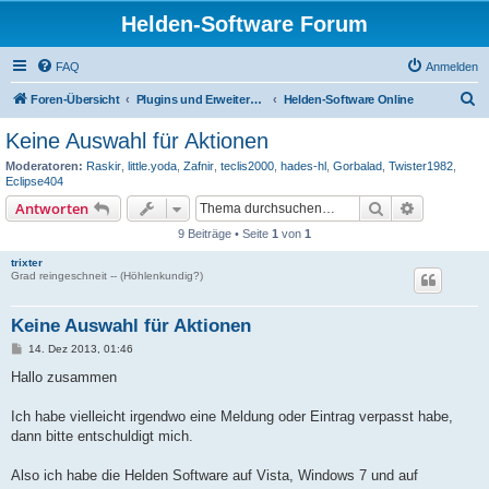
Helden-Software Forum
FAQ
Anmelden
S
Foren-Übersicht
Plugins und Erweiterungen der Helden-Software
Helden-Software Online
u
Keine Auswahl für Aktionen
c
Moderatoren:
Raskir
,
little.yoda
,
Zafnir
,
teclis2000
,
hades-hl
,
Gorbalad
,
Twister1982
,
h
Eclipse404
e
Suche
Erweiterte
Antworten
9 Beiträge • Seite
1
von
1
trixter
Grad reingeschneit -- (Höhlenkundig?)
Keine Auswahl für Aktionen
B
14. Dez 2013, 01:46
e
i
Hallo zusammen
t
r
a
Ich habe vielleicht irgendwo eine Meldung oder Eintrag verpasst habe,
g
dann bitte entschuldigt mich.
Also ich habe die Helden Software auf Vista, Windows 7 und auf