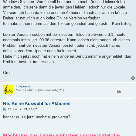
Windows 8 laufen. Von überall her kann ich mich für das Online(Beta)
anmelden. Ich sehe dann die jeweiligen Helden, jedoch nur die Lokale
Version. Ich habe da keine anderen Aktionen die ich auswählen könnte.
Daher ist natürlich auch keine Online Version verfügbar.
Ich habe schon mehrmals den Tokken geändert und getestet. Kein Erfolg.
Letzter Versuch soeben mit der neusten Helden-Software 5.3.1, heute
nochmals installiert. 00:36 getestet. Kann jedoch nicht sagen, ob dieses
Problem seit der neusten Version besteht oder nicht, jedoch hat es
definitiv vor dem Update noch funktioniert.
Habe mich jetzt noch mit einem anderen Benutzername angemeldet, das
Problem besteht immer noch.
Gruss
little.yoda
Meine Höhle! -- (Höhlenkundig 21)
Re: Keine Auswahl für Aktionen
B
14. Dez 2013, 14:02
e
i
kannst du es jetzt nochmal probieren?
t
r
a
g
Macht uns das Leben einfacher und beachtet die