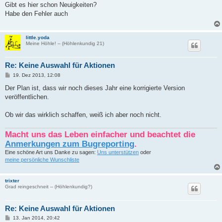
i
Gibt es hier schon Neuigkeiten?
t
Habe den Fehler auch
r
a
g
little.yoda
Meine Höhle! -- (Höhlenkundig 21)
Re: Keine Auswahl für Aktionen
B
19. Dez 2013, 12:08
e
i
Der Plan ist, dass wir noch dieses Jahr eine korrigierte Version
t
veröffentlichen.
r
a
g
Ob wir das wirklich schaffen, weiß ich aber noch nicht.
Macht uns das Leben einfacher und beachtet die
Anmerkungen zum Bugreporting
.
Eine schöne Art uns Danke zu sagen:
Uns unterstützen
oder
meine persönliche Wunschliste
trixter
Grad reingeschneit -- (Höhlenkundig?)
Re: Keine Auswahl für Aktionen
B
13. Jan 2014, 20:42