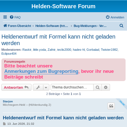
Helden-Software Forum
FAQ
Anmelden
S
Foren-Übersicht
Helden-Software (http://www.helden-software.de/)
Bug-Meldungen - Version 5.x
u
Heldenentwurf mit Formel kann nicht geladen
c
werden
h
Moderatoren:
Raskir
,
little.yoda
,
Zafnir
,
teclis2000
,
hades-hl
,
Gorbalad
,
Twister1982
,
e
Eclipse404
Forumsregeln
Bitte beachtet unsere
Anmerkungen zum Bugreporting
, bevor ihr neue
Beiträge schreibt
Suche
Erweiterte
Antworten
2 Beiträge • Seite
1
von
1
Starjon
Möchtegern-Held -- (Höhlenkundig 2)
Heldenentwurf mit Formel kann nicht geladen werden
B
13. Jun 2026, 21:32
e