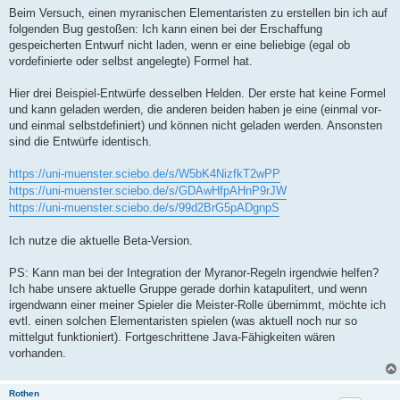
i
Beim Versuch, einen myranischen Elementaristen zu erstellen bin ich auf
t
folgenden Bug gestoßen: Ich kann einen bei der Erschaffung
r
a
gespeicherten Entwurf nicht laden, wenn er eine beliebige (egal ob
g
vordefinierte oder selbst angelegte) Formel hat.
Hier drei Beispiel-Entwürfe desselben Helden. Der erste hat keine Formel
und kann geladen werden, die anderen beiden haben je eine (einmal vor-
und einmal selbstdefiniert) und können nicht geladen werden. Ansonsten
sind die Entwürfe identisch.
https://uni-muenster.sciebo.de/s/W5bK4NizfkT2wPP
https://uni-muenster.sciebo.de/s/GDAwHfpAHnP9rJW
https://uni-muenster.sciebo.de/s/99d2BrG5pADgnpS
Ich nutze die aktuelle Beta-Version.
PS: Kann man bei der Integration der Myranor-Regeln irgendwie helfen?
Ich habe unsere aktuelle Gruppe gerade dorhin katapulitert, und wenn
irgendwann einer meiner Spieler die Meister-Rolle übernimmt, möchte ich
evtl. einen solchen Elementaristen spielen (was aktuell noch nur so
mittelgut funktioniert). Fortgeschrittene Java-Fähigkeiten wären
vorhanden.
Rothen