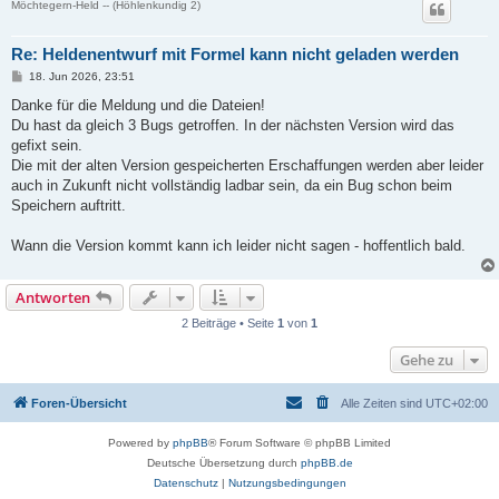
Möchtegern-Held -- (Höhlenkundig 2)
Re: Heldenentwurf mit Formel kann nicht geladen werden
B
18. Jun 2026, 23:51
e
i
Danke für die Meldung und die Dateien!
t
Du hast da gleich 3 Bugs getroffen. In der nächsten Version wird das
r
a
gefixt sein.
g
Die mit der alten Version gespeicherten Erschaffungen werden aber leider
auch in Zukunft nicht vollständig ladbar sein, da ein Bug schon beim
Speichern auftritt.
Wann die Version kommt kann ich leider nicht sagen - hoffentlich bald.
Antworten
2 Beiträge • Seite
1
von
1
Gehe zu
Foren-Übersicht
Alle Zeiten sind
UTC+02:00
Powered by
phpBB
® Forum Software © phpBB Limited
Deutsche Übersetzung durch
phpBB.de
Datenschutz
|
Nutzungsbedingungen