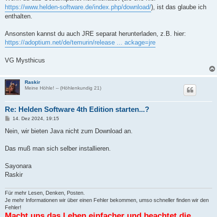
https://www.helden-software.de/index.php/download/
), ist das glaube ich
enthalten.
Ansonsten kannst du auch JRE separat herunterladen, z.B. hier:
https://adoptium.net/de/temurin/release ... ackage=jre
VG Mysthicus
Raskir
Meine Höhle! -- (Höhlenkundig 21)
Re: Helden Software 4th Edition starten...?
B
14. Dez 2024, 19:15
e
i
Nein, wir bieten Java nicht zum Download an.
t
r
a
Das muß man sich selber installieren.
g
Sayonara
Raskir
Für mehr Lesen, Denken, Posten.
Je mehr Informationen wir über einen Fehler bekommen, umso schneller finden wir den
Fehler!
Macht uns das Leben einfacher und beachtet die