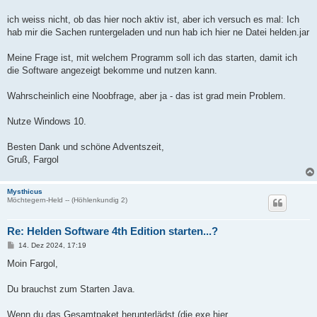
t
r
a
ich weiss nicht, ob das hier noch aktiv ist, aber ich versuch es mal: Ich
g
hab mir die Sachen runtergeladen und nun hab ich hier ne Datei helden.jar
Meine Frage ist, mit welchem Programm soll ich das starten, damit ich
die Software angezeigt bekomme und nutzen kann.
Wahrscheinlich eine Noobfrage, aber ja - das ist grad mein Problem.
Nutze Windows 10.
Besten Dank und schöne Adventszeit,
Gruß, Fargol
Mysthicus
Möchtegern-Held -- (Höhlenkundig 2)
Re: Helden Software 4th Edition starten...?
B
14. Dez 2024, 17:19
e
i
Moin Fargol,
t
r
a
Du brauchst zum Starten Java.
g
Wenn du das Gesamtpaket herunterlädst (die exe hier