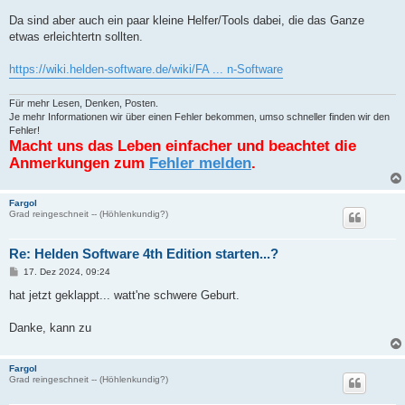
a
g
Da sind aber auch ein paar kleine Helfer/Tools dabei, die das Ganze
etwas erleichtertn sollten.
https://wiki.helden-software.de/wiki/FA ... n-Software
Für mehr Lesen, Denken, Posten.
Je mehr Informationen wir über einen Fehler bekommen, umso schneller finden wir den
Fehler!
Macht uns das Leben einfacher und beachtet die
Anmerkungen zum
Fehler melden
.
Fargol
Grad reingeschneit -- (Höhlenkundig?)
Re: Helden Software 4th Edition starten...?
B
17. Dez 2024, 09:24
e
i
hat jetzt geklappt... watt'ne schwere Geburt.
t
r
a
Danke, kann zu
g
Fargol
Grad reingeschneit -- (Höhlenkundig?)