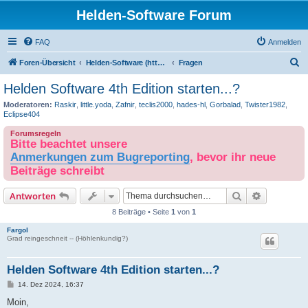
Helden-Software Forum
FAQ
Anmelden
S
Foren-Übersicht
Helden-Software (http://www.helden-software.de/)
Fragen
u
Helden Software 4th Edition starten...?
c
Moderatoren:
Raskir
,
little.yoda
,
Zafnir
,
teclis2000
,
hades-hl
,
Gorbalad
,
Twister1982
,
h
Eclipse404
e
Forumsregeln
Bitte beachtet unsere
Anmerkungen zum Bugreporting
, bevor ihr neue
Beiträge schreibt
Suche
Erweiterte
Antworten
8 Beiträge • Seite
1
von
1
Fargol
Grad reingeschneit -- (Höhlenkundig?)
Helden Software 4th Edition starten...?
B
14. Dez 2024, 16:37
e
i
Moin,