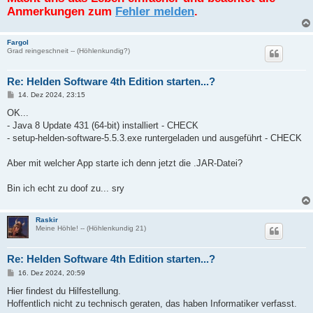
Anmerkungen zum
Fehler melden
.
Fargol
Grad reingeschneit -- (Höhlenkundig?)
Re: Helden Software 4th Edition starten...?
B
14. Dez 2024, 23:15
e
i
OK...
t
- Java 8 Update 431 (64-bit) installiert - CHECK
r
a
- setup-helden-software-5.5.3.exe runtergeladen und ausgeführt - CHECK
g
Aber mit welcher App starte ich denn jetzt die .JAR-Datei?
Bin ich echt zu doof zu... sry
Raskir
Meine Höhle! -- (Höhlenkundig 21)
Re: Helden Software 4th Edition starten...?
B
16. Dez 2024, 20:59
e
i
Hier findest du Hilfestellung.
t
Hoffentlich nicht zu technisch geraten, das haben Informatiker verfasst.
r