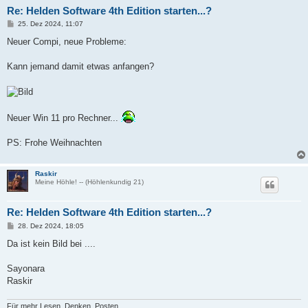
Re: Helden Software 4th Edition starten...?
B
25. Dez 2024, 11:07
e
i
Neuer Compi, neue Probleme:
t
r
a
Kann jemand damit etwas anfangen?
g
Neuer Win 11 pro Rechner...
PS: Frohe Weihnachten
Raskir
Meine Höhle! -- (Höhlenkundig 21)
Re: Helden Software 4th Edition starten...?
B
28. Dez 2024, 18:05
e
i
Da ist kein Bild bei ....
t
r
a
Sayonara
g
Raskir
Für mehr Lesen, Denken, Posten.