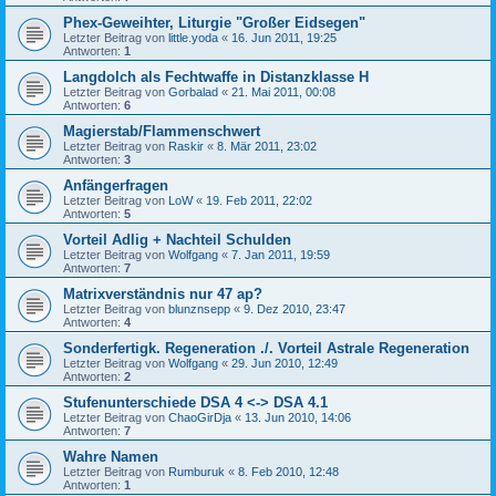
Phex-Geweihter, Liturgie "Großer Eidsegen"
Letzter Beitrag von
little.yoda
«
16. Jun 2011, 19:25
Antworten:
1
Langdolch als Fechtwaffe in Distanzklasse H
Letzter Beitrag von
Gorbalad
«
21. Mai 2011, 00:08
Antworten:
6
Magierstab/Flammenschwert
Letzter Beitrag von
Raskir
«
8. Mär 2011, 23:02
Antworten:
3
Anfängerfragen
Letzter Beitrag von
LoW
«
19. Feb 2011, 22:02
Antworten:
5
Vorteil Adlig + Nachteil Schulden
Letzter Beitrag von
Wolfgang
«
7. Jan 2011, 19:59
Antworten:
7
Matrixverständnis nur 47 ap?
Letzter Beitrag von
blunznsepp
«
9. Dez 2010, 23:47
Antworten:
4
Sonderfertigk. Regeneration ./. Vorteil Astrale Regeneration
Letzter Beitrag von
Wolfgang
«
29. Jun 2010, 12:49
Antworten:
2
Stufenunterschiede DSA 4 <-> DSA 4.1
Letzter Beitrag von
ChaoGirDja
«
13. Jun 2010, 14:06
Antworten:
7
Wahre Namen
Letzter Beitrag von
Rumburuk
«
8. Feb 2010, 12:48
Antworten:
1