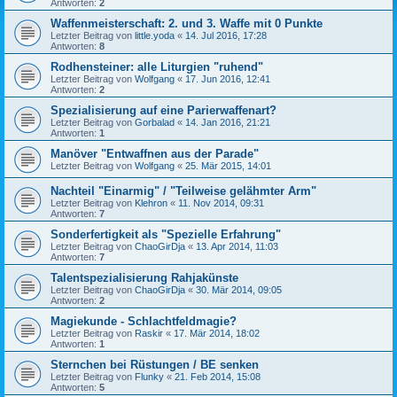
Antworten:
2
Waffenmeisterschaft: 2. und 3. Waffe mit 0 Punkte
Letzter Beitrag von
little.yoda
«
14. Jul 2016, 17:28
Antworten:
8
Rodhensteiner: alle Liturgien "ruhend"
Letzter Beitrag von
Wolfgang
«
17. Jun 2016, 12:41
Antworten:
2
Spezialisierung auf eine Parierwaffenart?
Letzter Beitrag von
Gorbalad
«
14. Jan 2016, 21:21
Antworten:
1
Manöver "Entwaffnen aus der Parade"
Letzter Beitrag von
Wolfgang
«
25. Mär 2015, 14:01
Nachteil "Einarmig" / "Teilweise gelähmter Arm"
Letzter Beitrag von
Klehron
«
11. Nov 2014, 09:31
Antworten:
7
Sonderfertigkeit als "Spezielle Erfahrung"
Letzter Beitrag von
ChaoGirDja
«
13. Apr 2014, 11:03
Antworten:
7
Talentspezialisierung Rahjakünste
Letzter Beitrag von
ChaoGirDja
«
30. Mär 2014, 09:05
Antworten:
2
Magiekunde - Schlachtfeldmagie?
Letzter Beitrag von
Raskir
«
17. Mär 2014, 18:02
Antworten:
1
Sternchen bei Rüstungen / BE senken
Letzter Beitrag von
Flunky
«
21. Feb 2014, 15:08
Antworten:
5