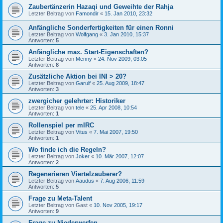
Zaubertänzerin Hazaqi und Geweihte der Rahja
Letzter Beitrag von
Famondir
«
15. Jan 2010, 23:32
Anfängliche Sonderfertigkeiten für einen Ronni
Letzter Beitrag von
Wolfgang
«
3. Jan 2010, 15:37
Antworten:
5
Anfängliche max. Start-Eigenschaften?
Letzter Beitrag von
Menny
«
24. Nov 2009, 03:05
Antworten:
8
Zusätzliche Aktion bei INI > 20?
Letzter Beitrag von
Garulf
«
25. Aug 2009, 18:47
Antworten:
3
zwergicher gelehrter: Historiker
Letzter Beitrag von
tele
«
25. Apr 2008, 10:54
Antworten:
1
Rollenspiel per mIRC
Letzter Beitrag von
Vitus
«
7. Mai 2007, 19:50
Antworten:
1
Wo finde ich die Regeln?
Letzter Beitrag von
Joker
«
10. Mär 2007, 12:07
Antworten:
2
Regenerieren Viertelzauberer?
Letzter Beitrag von
Aaudus
«
7. Aug 2006, 11:59
Antworten:
5
Frage zu Meta-Talent
Letzter Beitrag von
Gast
«
10. Nov 2005, 19:17
Antworten:
9
Frage zu Niederwerfen