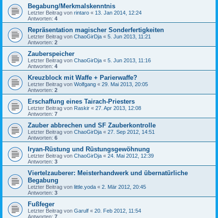
Begabung/Merkmalskenntnis
Letzter Beitrag von
rintaro
«
13. Jan 2014, 12:24
Antworten:
4
Repräsentation magischer Sonderfertigkeiten
Letzter Beitrag von
ChaoGirDja
«
5. Jun 2013, 11:21
Antworten:
2
Zauberspeicher
Letzter Beitrag von
ChaoGirDja
«
5. Jun 2013, 11:16
Antworten:
4
Kreuzblock mit Waffe + Parierwaffe?
Letzter Beitrag von
Wolfgang
«
29. Mai 2013, 20:05
Antworten:
2
Erschaffung eines Tairach-Priesters
Letzter Beitrag von
Raskir
«
27. Apr 2013, 12:08
Antworten:
7
Zauber abbrechen und SF Zauberkontrolle
Letzter Beitrag von
ChaoGirDja
«
27. Sep 2012, 14:51
Antworten:
6
Iryan-Rüstung und Rüstungsgewöhnung
Letzter Beitrag von
ChaoGirDja
«
24. Mai 2012, 12:39
Antworten:
3
Viertelzauberer: Meisterhandwerk und übernatürliche
Begabung
Letzter Beitrag von
little.yoda
«
2. Mär 2012, 20:45
Antworten:
3
Fußfeger
Letzter Beitrag von
Garulf
«
20. Feb 2012, 11:54
Antworten:
7