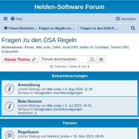
Helden-Software Forum
FAQ
Anmelden
S
Foren-Übersicht
Fragen zu Regeln und Auslegungen
Fragen zu den DSA Regeln
u
Fragen zu den DSA Regeln
c
Moderatoren:
Raskir
,
little.yoda
,
Zafnir
,
teclis2000
,
hades-hl
,
Gorbalad
,
Twister1982
,
h
Eclipse404
e
Suche
Erweiterte Suche
Neues Thema
40 Themen • Seite
1
von
1
Bekanntmachungen
Anmeldung
Letzter Beitrag von
little.yoda
«
6. Aug 2026, 11:39
Verfasst in
Neuigkeiten und Ankündigungen
Beta-Version
Letzter Beitrag von
little.yoda
«
3. Jul 2023, 16:41
Verfasst in
Neuigkeiten und Ankündigungen
Antworten:
1
Themen
Regelbasis
Letzter Beitrag von
heinrich_krebs
«
15. Nov 2023, 08:45