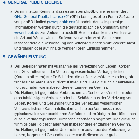
4. GENERAL PUBLIC LICENSE
Du nimmst zur Kenntnis, dass es sich bei phpBB um eine unter der „
GNU General Public License v2
“ (GPL) bereitgestellten Foren-Software
von phpBB Limited (
www.phpbb.com
) handelt; deutschsprachige
Informationen werden durch die deutschsprachige Community unter
www.phpbb.de
zur Verfügung gestellt. Beide haben keinen Einfluss auf
die Art und Weise, wie die Software verwendet wird. Sie können
insbesondere die Verwendung der Software für bestimmte Zwecke nicht
untersagen oder auf Inhalte fremder Foren Einfluss nehmen.
5. GEWÄHRLEISTUNG
Der Betreiber haftet mit Ausnahme der Verletzung von Leben, Körper
und Gesundheit und der Verletzung wesentlicher Vertragspflichten
(Kardinalpflichten) nur für Schäden, die auf ein vorsätzliches oder grob
fahrlässiges Verhalten zurückzuführen sind. Dies gilt auch für mittelbare
Folgeschäden wie insbesondere entgangenen Gewinn.
Die Haftung ist gegenüber Verbrauchern außer bei vorsätzlichem oder
grob fahrlässigem Verhalten oder bei Schäden aus der Verletzung von
Leben, Körper und Gesundheit und der Verletzung wesentlicher
Vertragspflichten (Kardinalpflichten) auf die bei Vertragsschluss
typischerweise vorhersehbaren Schäden und im übrigen der Höhe nach
auf die vertragstypischen Durchschnittsschäden begrenzt. Dies gilt auch
für mittelbare Folgeschäden wie insbesondere entgangenen Gewinn.
Die Haftung ist gegenüber Unternehmern außer bei der Verletzung von
Leben, Körper und Gesundheit oder vorsätzlichem oder grob