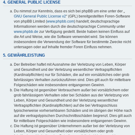
4. GENERAL PUBLIC LICENSE
Du nimmst zur Kenntnis, dass es sich bei phpBB um eine unter der „
GNU General Public License v2
“ (GPL) bereitgestellten Foren-Software
von phpBB Limited (
www.phpbb.com
) handelt; deutschsprachige
Informationen werden durch die deutschsprachige Community unter
www.phpbb.de
zur Verfügung gestellt. Beide haben keinen Einfluss auf
die Art und Weise, wie die Software verwendet wird. Sie können
insbesondere die Verwendung der Software für bestimmte Zwecke nicht
untersagen oder auf Inhalte fremder Foren Einfluss nehmen.
5. GEWÄHRLEISTUNG
Der Betreiber haftet mit Ausnahme der Verletzung von Leben, Körper
und Gesundheit und der Verletzung wesentlicher Vertragspflichten
(Kardinalpflichten) nur für Schäden, die auf ein vorsätzliches oder grob
fahrlässiges Verhalten zurückzuführen sind. Dies gilt auch für mittelbare
Folgeschäden wie insbesondere entgangenen Gewinn.
Die Haftung ist gegenüber Verbrauchern außer bei vorsätzlichem oder
grob fahrlässigem Verhalten oder bei Schäden aus der Verletzung von
Leben, Körper und Gesundheit und der Verletzung wesentlicher
Vertragspflichten (Kardinalpflichten) auf die bei Vertragsschluss
typischerweise vorhersehbaren Schäden und im übrigen der Höhe nach
auf die vertragstypischen Durchschnittsschäden begrenzt. Dies gilt auch
für mittelbare Folgeschäden wie insbesondere entgangenen Gewinn.
Die Haftung ist gegenüber Unternehmern außer bei der Verletzung von
Leben, Körper und Gesundheit oder vorsätzlichem oder grob