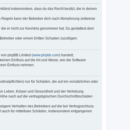
erklärst insbesondere, dass du das Recht besitzt, die in deinen
n Regeln kann der Betreiber dich nach Abmahnung zeitweise
er die er nicht zur Kenntnis genommen hat. Du gestattest dem
 Betreiber oder einem Dritten Schaden zuzufügen.
e von phpBB Limited (
www.phpbb.com
) handelt;
keinen Einfluss auf die Art und Weise, wie die Software
oren Einfluss nehmen.
inalpflichten) nur für Schäden, die auf ein vorsätzliches oder
von Leben, Körper und Gesundheit und der Verletzung
r Höhe nach auf die vertragstypischen Durchschnittsschäden
sigem Verhalten des Betreibers auf die bei Vertragsschluss
lt auch für mittelbare Schäden, insbesondere entgangenen