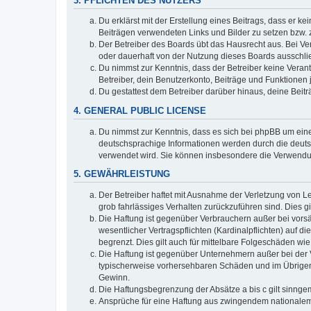
3. PFLICHTEN DES NUTZERS
Du erklärst mit der Erstellung eines Beitrags, dass er ke
Beiträgen verwendeten Links und Bilder zu setzen bzw.
Der Betreiber des Boards übt das Hausrecht aus. Bei V
oder dauerhaft von der Nutzung dieses Boards ausschlie
Du nimmst zur Kenntnis, dass der Betreiber keine Verantw
Betreiber, dein Benutzerkonto, Beiträge und Funktionen 
Du gestattest dem Betreiber darüber hinaus, deine Beit
4. GENERAL PUBLIC LICENSE
Du nimmst zur Kenntnis, dass es sich bei phpBB um eine
deutschsprachige Informationen werden durch die deu
verwendet wird. Sie können insbesondere die Verwendun
5. GEWÄHRLEISTUNG
Der Betreiber haftet mit Ausnahme der Verletzung von Le
grob fahrlässiges Verhalten zurückzuführen sind. Dies 
Die Haftung ist gegenüber Verbrauchern außer bei vors
wesentlicher Vertragspflichten (Kardinalpflichten) auf
begrenzt. Dies gilt auch für mittelbare Folgeschäden 
Die Haftung ist gegenüber Unternehmern außer bei der V
typischerweise vorhersehbaren Schäden und im Übrigen 
Gewinn.
Die Haftungsbegrenzung der Absätze a bis c gilt sinnge
Ansprüche für eine Haftung aus zwingendem nationalem