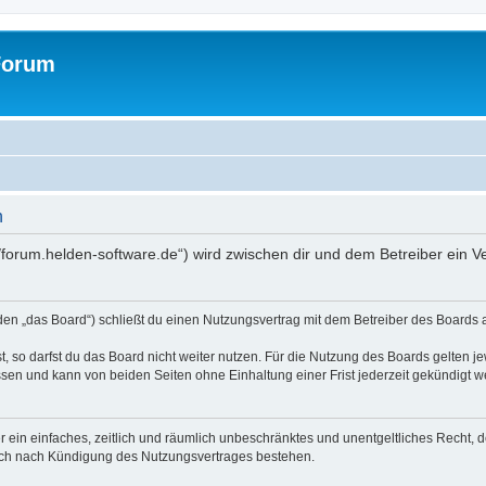
Forum
n
//forum.helden-software.de“) wird zwischen dir und dem Betreiber ein 
en „das Board“) schließt du einen Nutzungsvertrag mit dem Betreiber des Boards ab
 so darfst du das Board nicht weiter nutzen. Für die Nutzung des Boards gelten jew
sen und kann von beiden Seiten ohne Einhaltung einer Frist jederzeit gekündigt w
ber ein einfaches, zeitlich und räumlich unbeschränktes und unentgeltliches Recht
auch nach Kündigung des Nutzungsvertrages bestehen.