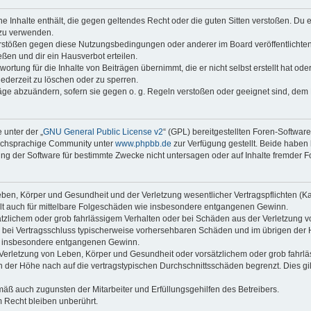
ine Inhalte enthält, die gegen geltendes Recht oder die guten Sitten verstoßen. Du 
 zu verwenden.
erstößen gegen diese Nutzungsbedingungen oder anderer im Board veröffentlichte
ßen und dir ein Hausverbot erteilen.
ortung für die Inhalte von Beiträgen übernimmt, die er nicht selbst erstellt hat od
jederzeit zu löschen oder zu sperren.
räge abzuändern, sofern sie gegen o. g. Regeln verstoßen oder geeignet sind, dem
 unter der „
GNU General Public License v2
“ (GPL) bereitgestellten Foren-Softwar
tschsprachige Community unter
www.phpbb.de
zur Verfügung gestellt. Beide haben 
g der Software für bestimmte Zwecke nicht untersagen oder auf Inhalte fremder F
ben, Körper und Gesundheit und der Verletzung wesentlicher Vertragspflichten (Kard
gilt auch für mittelbare Folgeschäden wie insbesondere entgangenen Gewinn.
ätzlichem oder grob fahrlässigem Verhalten oder bei Schäden aus der Verletzung 
 die bei Vertragsschluss typischerweise vorhersehbaren Schäden und im übrigen de
wie insbesondere entgangenen Gewinn.
erletzung von Leben, Körper und Gesundheit oder vorsätzlichem oder grob fahrläs
der Höhe nach auf die vertragstypischen Durchschnittsschäden begrenzt. Dies gi
mäß auch zugunsten der Mitarbeiter und Erfüllungsgehilfen des Betreibers.
 Recht bleiben unberührt.