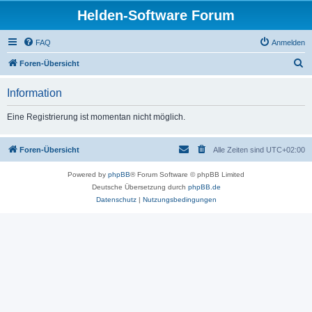
Helden-Software Forum
FAQ
Anmelden
S
Foren-Übersicht
u
Information
c
h
Eine Registrierung ist momentan nicht möglich.
e
Foren-Übersicht
Alle Zeiten sind
UTC+02:00
Powered by
phpBB
® Forum Software © phpBB Limited
Deutsche Übersetzung durch
phpBB.de
Datenschutz
|
Nutzungsbedingungen