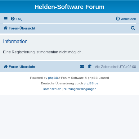
Helden-Software Forum
FAQ
Anmelden
S
Foren-Übersicht
u
Information
c
h
Eine Registrierung ist momentan nicht möglich.
e
Foren-Übersicht
Alle Zeiten sind
UTC+02:00
Powered by
phpBB
® Forum Software © phpBB Limited
Deutsche Übersetzung durch
phpBB.de
Datenschutz
|
Nutzungsbedingungen