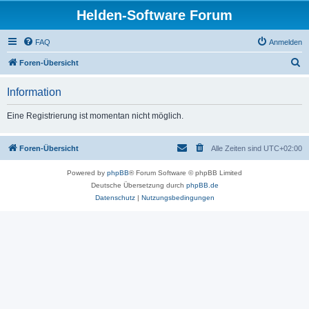
Helden-Software Forum
FAQ
Anmelden
S
Foren-Übersicht
u
Information
c
h
Eine Registrierung ist momentan nicht möglich.
e
Foren-Übersicht
Alle Zeiten sind
UTC+02:00
Powered by
phpBB
® Forum Software © phpBB Limited
Deutsche Übersetzung durch
phpBB.de
Datenschutz
|
Nutzungsbedingungen