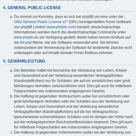
4. GENERAL PUBLIC LICENSE
Du nimmst zur Kenntnis, dass es sich bei phpBB um eine unter der „
GNU General Public License v2
“ (GPL) bereitgestellten Foren-Software
von phpBB Limited (
www.phpbb.com
) handelt; deutschsprachige
Informationen werden durch die deutschsprachige Community unter
www.phpbb.de
zur Verfügung gestellt. Beide haben keinen Einfluss auf
die Art und Weise, wie die Software verwendet wird. Sie können
insbesondere die Verwendung der Software für bestimmte Zwecke nicht
untersagen oder auf Inhalte fremder Foren Einfluss nehmen.
5. GEWÄHRLEISTUNG
Der Betreiber haftet mit Ausnahme der Verletzung von Leben, Körper
und Gesundheit und der Verletzung wesentlicher Vertragspflichten
(Kardinalpflichten) nur für Schäden, die auf ein vorsätzliches oder grob
fahrlässiges Verhalten zurückzuführen sind. Dies gilt auch für mittelbare
Folgeschäden wie insbesondere entgangenen Gewinn.
Die Haftung ist gegenüber Verbrauchern außer bei vorsätzlichem oder
grob fahrlässigem Verhalten oder bei Schäden aus der Verletzung von
Leben, Körper und Gesundheit und der Verletzung wesentlicher
Vertragspflichten (Kardinalpflichten) auf die bei Vertragsschluss
typischerweise vorhersehbaren Schäden und im übrigen der Höhe nach
auf die vertragstypischen Durchschnittsschäden begrenzt. Dies gilt auch
für mittelbare Folgeschäden wie insbesondere entgangenen Gewinn.
Die Haftung ist gegenüber Unternehmern außer bei der Verletzung von