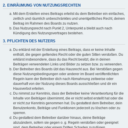
2. EINRÄUMUNG VON NUTZUNGSRECHTEN
Mit dem Erstellen eines Beitrags erteilst du dem Betreiber ein einfaches,
zeitlich und räumlich unbeschränktes und unentgeltliches Recht, deinen
Beitrag im Rahmen des Boards zu nutzen.
Das Nutzungsrecht nach Punkt 2, Unterpunkt a bleibt auch nach
Kündigung des Nutzungsvertrages bestehen.
3. PFLICHTEN DES NUTZERS
Du erklärst mit der Erstellung eines Beitrags, dass er keine Inhalte
enthält, die gegen geltendes Recht oder die guten Sitten verstoßen. Du
erklärst insbesondere, dass du das Recht besitzt, die in deinen
Beiträgen verwendeten Links und Bilder zu setzen bzw. zu verwenden.
Der Betreiber des Boards übt das Hausrecht aus. Bei Verstößen gegen
diese Nutzungsbedingungen oder anderer im Board veröffentlichten
Regeln kann der Betreiber dich nach Abmahnung zeitweise oder
dauerhaft von der Nutzung dieses Boards ausschließen und dir ein
Hausverbot erteilen.
Du nimmst zur Kenntnis, dass der Betreiber keine Verantwortung für die
Inhalte von Beiträgen übernimmt, die er nicht selbst erstellt hat oder die
er nicht zur Kenntnis genommen hat. Du gestattest dem Betreiber, dein
Benutzerkonto, Beiträge und Funktionen jederzeit zu löschen oder zu
sperren.
Du gestattest dem Betreiber darüber hinaus, deine Beiträge
abzuändern, sofern sie gegen o. g. Regeln verstoßen oder geeignet
sind, dem Betreiber oder einem Dritten Schaden zuzufügen.