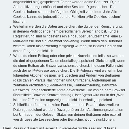
angemeldet bist) gespeichert. Ferner werden deine Benutzer-ID, ein
Authentifizierungsschlüssel und eine Session-ID gespeichert. Die
Cookies haben standardmäßig eine Gültigkeit von einem Jahr. Alle
Cookies kannst du jederzeit über die Funktion „Alle Cookies löschen“
löschen.
Weiterhin werden die Daten gespeichert, die du bei der Registrierung,
in deinem Profil oder deinem persönlichem Bereich angibst. Für die
Registrierung sind mindestens ein eindeutiger Benutzername, eine E-
Mail-Adresse und ein Passwort notwendig. Wenn durch den Betreiber
weitere Daten als notwendig festgelegt wurden, so ist dies für dich vor
deren Eingabe ersichtlich.
Wenn du einen Beitrag oder eine private Nachricht erstellst, so werden
die dort eingegebenen Daten ebenfalls gespeichert. Gleiches gilt, wenn
du einen Beitrag als Entwurf zwischenspeicherst. In diesen Fällen wird
auch deine IP-Adresse gespeichert. Die IP-Adresse wird weiterhin bei
folgenden Aktionen gespeichert: Löschen und Ändern von Beiträgen
(dazu zählen Private Nachrichten und Umfragen), Änderungen an
zentralen Profildaten (E-Mail-Adresse, Kontoaktivierung, Benutzer-
Passwort) und gescheiterte Anmeldeversuche. Die von deinem Browser
übermittelte Browser-Kennzeichnung (User Agent) wird nur in der „Wer
ist online?“-Funktion angezeigt und nicht dauerhaft gespeichert.
Schließlich erfordern einzelne Funktionen des Boards, dass weitere
Daten gespeichert werden. Dazu gehören dein Abstimmungsverhalten
bei Umfragen, der Gelesen-Status von deinen Beiträgen oder explizit
von dir gesetzte Lesezeichen oder Benachrichtigungsfunktionen.
Dein Passwort wird mit einer Einwege-Verschlüsselung (Hash)