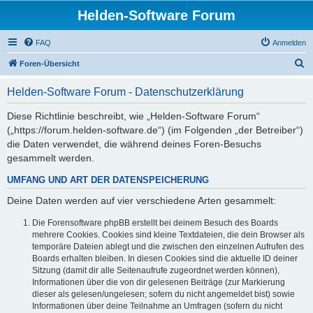
Helden-Software Forum
FAQ
Anmelden
S
Foren-Übersicht
u
Helden-Software Forum - Datenschutzerklärung
c
h
Diese Richtlinie beschreibt, wie „Helden-Software Forum“
(„https://forum.helden-software.de“) (im Folgenden „der Betreiber“)
e
die Daten verwendet, die während deines Foren-Besuchs
gesammelt werden.
UMFANG UND ART DER DATENSPEICHERUNG
Deine Daten werden auf vier verschiedene Arten gesammelt:
Die Forensoftware phpBB erstellt bei deinem Besuch des Boards
mehrere Cookies. Cookies sind kleine Textdateien, die dein Browser als
temporäre Dateien ablegt und die zwischen den einzelnen Aufrufen des
Boards erhalten bleiben. In diesen Cookies sind die aktuelle ID deiner
Sitzung (damit dir alle Seitenaufrufe zugeordnet werden können),
Informationen über die von dir gelesenen Beiträge (zur Markierung
dieser als gelesen/ungelesen; sofern du nicht angemeldet bist) sowie
Informationen über deine Teilnahme an Umfragen (sofern du nicht