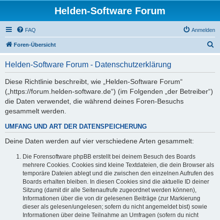
Helden-Software Forum
FAQ
Anmelden
S
Foren-Übersicht
u
Helden-Software Forum - Datenschutzerklärung
c
h
Diese Richtlinie beschreibt, wie „Helden-Software Forum“
(„https://forum.helden-software.de“) (im Folgenden „der Betreiber“)
e
die Daten verwendet, die während deines Foren-Besuchs
gesammelt werden.
UMFANG UND ART DER DATENSPEICHERUNG
Deine Daten werden auf vier verschiedene Arten gesammelt:
Die Forensoftware phpBB erstellt bei deinem Besuch des Boards
mehrere Cookies. Cookies sind kleine Textdateien, die dein Browser als
temporäre Dateien ablegt und die zwischen den einzelnen Aufrufen des
Boards erhalten bleiben. In diesen Cookies sind die aktuelle ID deiner
Sitzung (damit dir alle Seitenaufrufe zugeordnet werden können),
Informationen über die von dir gelesenen Beiträge (zur Markierung
dieser als gelesen/ungelesen; sofern du nicht angemeldet bist) sowie
Informationen über deine Teilnahme an Umfragen (sofern du nicht