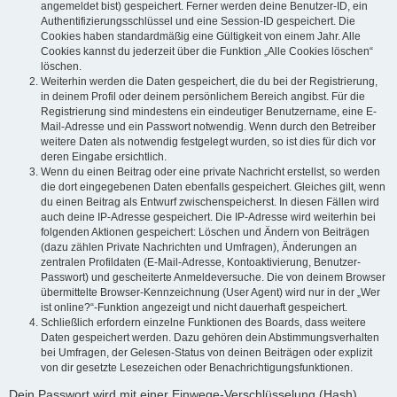
angemeldet bist) gespeichert. Ferner werden deine Benutzer-ID, ein
Authentifizierungsschlüssel und eine Session-ID gespeichert. Die
Cookies haben standardmäßig eine Gültigkeit von einem Jahr. Alle
Cookies kannst du jederzeit über die Funktion „Alle Cookies löschen“
löschen.
Weiterhin werden die Daten gespeichert, die du bei der Registrierung,
in deinem Profil oder deinem persönlichem Bereich angibst. Für die
Registrierung sind mindestens ein eindeutiger Benutzername, eine E-
Mail-Adresse und ein Passwort notwendig. Wenn durch den Betreiber
weitere Daten als notwendig festgelegt wurden, so ist dies für dich vor
deren Eingabe ersichtlich.
Wenn du einen Beitrag oder eine private Nachricht erstellst, so werden
die dort eingegebenen Daten ebenfalls gespeichert. Gleiches gilt, wenn
du einen Beitrag als Entwurf zwischenspeicherst. In diesen Fällen wird
auch deine IP-Adresse gespeichert. Die IP-Adresse wird weiterhin bei
folgenden Aktionen gespeichert: Löschen und Ändern von Beiträgen
(dazu zählen Private Nachrichten und Umfragen), Änderungen an
zentralen Profildaten (E-Mail-Adresse, Kontoaktivierung, Benutzer-
Passwort) und gescheiterte Anmeldeversuche. Die von deinem Browser
übermittelte Browser-Kennzeichnung (User Agent) wird nur in der „Wer
ist online?“-Funktion angezeigt und nicht dauerhaft gespeichert.
Schließlich erfordern einzelne Funktionen des Boards, dass weitere
Daten gespeichert werden. Dazu gehören dein Abstimmungsverhalten
bei Umfragen, der Gelesen-Status von deinen Beiträgen oder explizit
von dir gesetzte Lesezeichen oder Benachrichtigungsfunktionen.
Dein Passwort wird mit einer Einwege-Verschlüsselung (Hash)