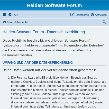
Helden-Software Forum
FAQ
Registrieren
Anmelden
S
Foren-Übersicht
u
Helden-Software Forum - Datenschutzerklärung
c
h
Diese Richtlinie beschreibt, wie „Helden-Software Forum“
(„https://forum.helden-software.de“) (im Folgenden „der Betreiber“)
e
die Daten verwendet, die während deines Foren-Besuchs
gesammelt werden.
UMFANG UND ART DER DATENSPEICHERUNG
Deine Daten werden auf vier verschiedene Arten gesammelt:
Die Forensoftware phpBB erstellt bei deinem Besuch des Boards
mehrere Cookies. Cookies sind kleine Textdateien, die dein Browser als
temporäre Dateien ablegt und die zwischen den einzelnen Aufrufen des
Boards erhalten bleiben. In diesen Cookies sind die aktuelle ID deiner
Sitzung (damit dir alle Seitenaufrufe zugeordnet werden können),
Informationen über die von dir gelesenen Beiträge (zur Markierung
dieser als gelesen/ungelesen; sofern du nicht angemeldet bist) sowie
Informationen über deine Teilnahme an Umfragen (sofern du nicht