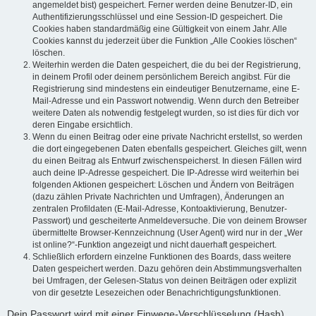
angemeldet bist) gespeichert. Ferner werden deine Benutzer-ID, ein
Authentifizierungsschlüssel und eine Session-ID gespeichert. Die
Cookies haben standardmäßig eine Gültigkeit von einem Jahr. Alle
Cookies kannst du jederzeit über die Funktion „Alle Cookies löschen“
löschen.
Weiterhin werden die Daten gespeichert, die du bei der Registrierung,
in deinem Profil oder deinem persönlichem Bereich angibst. Für die
Registrierung sind mindestens ein eindeutiger Benutzername, eine E-
Mail-Adresse und ein Passwort notwendig. Wenn durch den Betreiber
weitere Daten als notwendig festgelegt wurden, so ist dies für dich vor
deren Eingabe ersichtlich.
Wenn du einen Beitrag oder eine private Nachricht erstellst, so werden
die dort eingegebenen Daten ebenfalls gespeichert. Gleiches gilt, wenn
du einen Beitrag als Entwurf zwischenspeicherst. In diesen Fällen wird
auch deine IP-Adresse gespeichert. Die IP-Adresse wird weiterhin bei
folgenden Aktionen gespeichert: Löschen und Ändern von Beiträgen
(dazu zählen Private Nachrichten und Umfragen), Änderungen an
zentralen Profildaten (E-Mail-Adresse, Kontoaktivierung, Benutzer-
Passwort) und gescheiterte Anmeldeversuche. Die von deinem Browser
übermittelte Browser-Kennzeichnung (User Agent) wird nur in der „Wer
ist online?“-Funktion angezeigt und nicht dauerhaft gespeichert.
Schließlich erfordern einzelne Funktionen des Boards, dass weitere
Daten gespeichert werden. Dazu gehören dein Abstimmungsverhalten
bei Umfragen, der Gelesen-Status von deinen Beiträgen oder explizit
von dir gesetzte Lesezeichen oder Benachrichtigungsfunktionen.
Dein Passwort wird mit einer Einwege-Verschlüsselung (Hash)