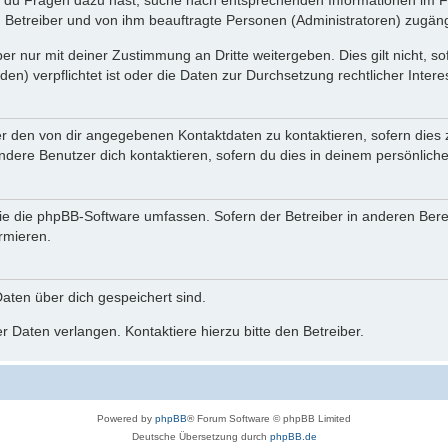
n du Fragen dazu hast, suche nach entsprechenden Informationen im Fo
n Betreiber und von ihm beauftragte Personen (Administratoren) zugäng
r nur mit deiner Zustimmung an Dritte weitergeben. Dies gilt nicht, s
n) verpflichtet ist oder die Daten zur Durchsetzung rechtlicher Interes
er den von dir angegebenen Kontaktdaten zu kontaktieren, sofern dies 
andere Benutzer dich kontaktieren, sofern du dies in deinem persönliche
, die die phpBB-Software umfassen. Sofern der Betreiber in anderen Be
ormieren.
 Daten über dich gespeichert sind.
 Daten verlangen. Kontaktiere hierzu bitte den Betreiber.
Powered by
phpBB
® Forum Software © phpBB Limited
Deutsche Übersetzung durch
phpBB.de