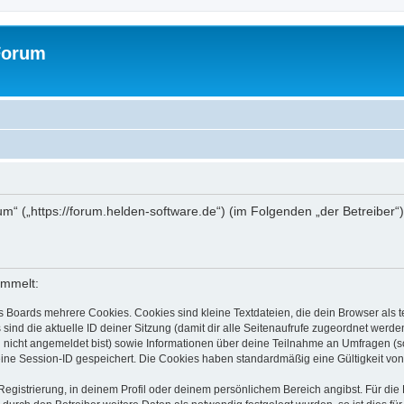
Forum
rum“ („https://forum.helden-software.de“) (im Folgenden „der Betreiber
ammelt:
s Boards mehrere Cookies. Cookies sind kleine Textdateien, die dein Browser als
 sind die aktuelle ID deiner Sitzung (damit dir alle Seitenaufrufe zugeordnet werd
u nicht angemeldet bist) sowie Informationen über deine Teilnahme an Umfragen (s
eine Session-ID gespeichert. Die Cookies haben standardmäßig eine Gültigkeit von 
Registrierung, in deinem Profil oder deinem persönlichem Bereich angibst. Für di