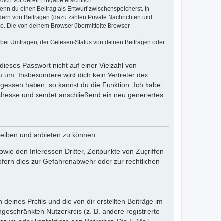
dich vor deren Eingabe ersichtlich.
wenn du einen Beitrag als Entwurf zwischenspeicherst. In
dern von Beiträgen (dazu zählen Private Nachrichten und
e. Die von deinem Browser übermittelte Browser-
 bei Umfragen, der Gelesen-Status von deinen Beiträgen oder
dieses Passwort nicht auf einer Vielzahl von
 um. Insbesondere wird dich kein Vertreter des
ergessen haben, so kannst du die Funktion „Ich habe
resse und sendet anschließend ein neu generiertes
reiben und anbieten zu können.
ie den Interessen Dritter, Zeitpunkte von Zugriffen
fern dies zur Gefahrenabwehr oder zur rechtlichen
eines Profils und die von dir erstellten Beiträge im
ngeschränkten Nutzerkreis (z. B. andere registrierte