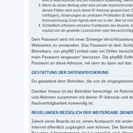
eine E-Mail-Adresse und ein Passwort notwendig. Wenn du
Wenn du einen Beitrag oder eine private Nachricht erste
diesen Fällen wird auch deine IP-Adresse gespeichert. 
Umfragen), Änderungen an zentralen Profildaten (E-Mai
Kennzeichnung (User Agent) wird nur in der „Wer ist onl
Schließlich erfordern einzelne Funktionen des Boards,
explizit von dir gesetzte Lesezeichen oder Benachrichti
Dein Passwort wird mit einer Einwege-Verschlüsselung 
Webseiten zu verwenden. Das Passwort ist dein Schlü
Betreibers, von phpBB Limited oder ein Dritter berec
mein Passwort vergessen“ benutzen. Die phpBB-Softw
Passwort an diese Adresse, mit dem du dann auf das 
GESTATTUNG DER DATENSPEICHERUNG
Du gestattest dem Betreiber, die von dir eingegeben
Darüber hinaus ist der Betreiber berechtigt, im Rahm
und Aktionen zusammen mit deiner IP-Adresse und de
Nachverfolgbarkeit notwendig ist.
REGELUNGEN BEZÜGLICH DER WEITERGABE DEINE
Zweck eines Boards ist es, einen Austausch mit andere
Internet öffentlich zugänglich sein können. Der Betrei