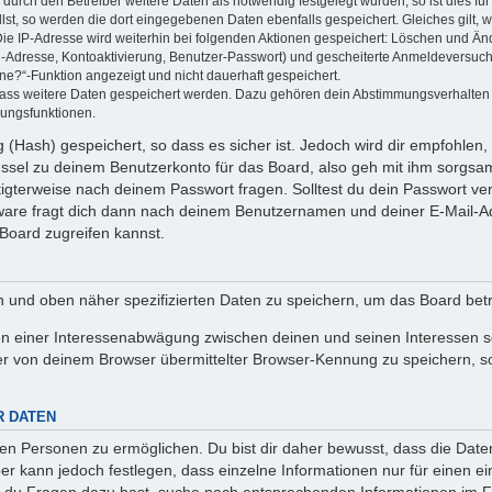
rch den Betreiber weitere Daten als notwendig festgelegt wurden, so ist dies für 
llst, so werden die dort eingegebenen Daten ebenfalls gespeichert. Gleiches gilt, 
Die IP-Adresse wird weiterhin bei folgenden Aktionen gespeichert: Löschen und Än
l-Adresse, Kontoaktivierung, Benutzer-Passwort) und gescheiterte Anmeldeversuch
ine?“-Funktion angezeigt und nicht dauerhaft gespeichert.
 dass weitere Daten gespeichert werden. Dazu gehören dein Abstimmungsverhalten
gungsfunktionen.
(Hash) gespeichert, so dass es sicher ist. Jedoch wird dir empfohlen, 
ssel zu deinem Benutzerkonto für das Board, also geh mit ihm sorgsam
htigterweise nach deinem Passwort fragen. Solltest du dein Passwort v
are fragt dich dann nach deinem Benutzernamen und deiner E-Mail-Ad
Board zugreifen kannst.
en und oben näher spezifizierten Daten zu speichern, um das Board bet
en einer Interessenabwägung zwischen deinen und seinen Interessen sow
r von deinem Browser übermittelter Browser-Kennung zu speichern, so
R DATEN
n Personen zu ermöglichen. Du bist dir daher bewusst, dass die Daten d
ber kann jedoch festlegen, dass einzelne Informationen nur für einen ei