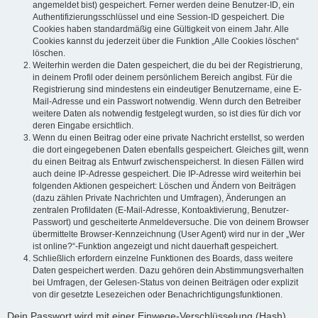
angemeldet bist) gespeichert. Ferner werden deine Benutzer-ID, ein
Authentifizierungsschlüssel und eine Session-ID gespeichert. Die
Cookies haben standardmäßig eine Gültigkeit von einem Jahr. Alle
Cookies kannst du jederzeit über die Funktion „Alle Cookies löschen“
löschen.
Weiterhin werden die Daten gespeichert, die du bei der Registrierung,
in deinem Profil oder deinem persönlichem Bereich angibst. Für die
Registrierung sind mindestens ein eindeutiger Benutzername, eine E-
Mail-Adresse und ein Passwort notwendig. Wenn durch den Betreiber
weitere Daten als notwendig festgelegt wurden, so ist dies für dich vor
deren Eingabe ersichtlich.
Wenn du einen Beitrag oder eine private Nachricht erstellst, so werden
die dort eingegebenen Daten ebenfalls gespeichert. Gleiches gilt, wenn
du einen Beitrag als Entwurf zwischenspeicherst. In diesen Fällen wird
auch deine IP-Adresse gespeichert. Die IP-Adresse wird weiterhin bei
folgenden Aktionen gespeichert: Löschen und Ändern von Beiträgen
(dazu zählen Private Nachrichten und Umfragen), Änderungen an
zentralen Profildaten (E-Mail-Adresse, Kontoaktivierung, Benutzer-
Passwort) und gescheiterte Anmeldeversuche. Die von deinem Browser
übermittelte Browser-Kennzeichnung (User Agent) wird nur in der „Wer
ist online?“-Funktion angezeigt und nicht dauerhaft gespeichert.
Schließlich erfordern einzelne Funktionen des Boards, dass weitere
Daten gespeichert werden. Dazu gehören dein Abstimmungsverhalten
bei Umfragen, der Gelesen-Status von deinen Beiträgen oder explizit
von dir gesetzte Lesezeichen oder Benachrichtigungsfunktionen.
Dein Passwort wird mit einer Einwege-Verschlüsselung (Hash)