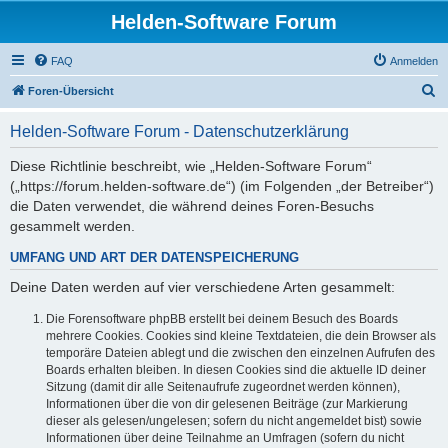
Helden-Software Forum
FAQ
Anmelden
S
Foren-Übersicht
u
Helden-Software Forum - Datenschutzerklärung
c
h
Diese Richtlinie beschreibt, wie „Helden-Software Forum“
(„https://forum.helden-software.de“) (im Folgenden „der Betreiber“)
e
die Daten verwendet, die während deines Foren-Besuchs
gesammelt werden.
UMFANG UND ART DER DATENSPEICHERUNG
Deine Daten werden auf vier verschiedene Arten gesammelt:
Die Forensoftware phpBB erstellt bei deinem Besuch des Boards
mehrere Cookies. Cookies sind kleine Textdateien, die dein Browser als
temporäre Dateien ablegt und die zwischen den einzelnen Aufrufen des
Boards erhalten bleiben. In diesen Cookies sind die aktuelle ID deiner
Sitzung (damit dir alle Seitenaufrufe zugeordnet werden können),
Informationen über die von dir gelesenen Beiträge (zur Markierung
dieser als gelesen/ungelesen; sofern du nicht angemeldet bist) sowie
Informationen über deine Teilnahme an Umfragen (sofern du nicht