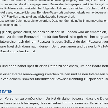
rch den Betreiber weitere Daten als notwendig festgelegt wurden, so ist dies für 
llst, so werden die dort eingegebenen Daten ebenfalls gespeichert. Gleiches gilt, 
Die IP-Adresse wird weiterhin bei folgenden Aktionen gespeichert: Löschen und Än
l-Adresse, Kontoaktivierung, Benutzer-Passwort) und gescheiterte Anmeldeversuch
ine?“-Funktion angezeigt und nicht dauerhaft gespeichert.
 dass weitere Daten gespeichert werden. Dazu gehören dein Abstimmungsverhalten
gungsfunktionen.
(Hash) gespeichert, so dass es sicher ist. Jedoch wird dir empfohlen, 
ssel zu deinem Benutzerkonto für das Board, also geh mit ihm sorgsam
htigterweise nach deinem Passwort fragen. Solltest du dein Passwort v
are fragt dich dann nach deinem Benutzernamen und deiner E-Mail-Ad
Board zugreifen kannst.
en und oben näher spezifizierten Daten zu speichern, um das Board bet
en einer Interessenabwägung zwischen deinen und seinen Interessen sow
r von deinem Browser übermittelter Browser-Kennung zu speichern, so
R DATEN
n Personen zu ermöglichen. Du bist dir daher bewusst, dass die Daten d
ber kann jedoch festlegen, dass einzelne Informationen nur für einen ei