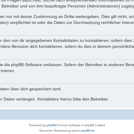
n du Fragen dazu hast, suche nach entsprechenden Informationen im Fo
n Betreiber und von ihm beauftragte Personen (Administratoren) zugäng
r nur mit deiner Zustimmung an Dritte weitergeben. Dies gilt nicht, s
n) verpflichtet ist oder die Daten zur Durchsetzung rechtlicher Interes
er den von dir angegebenen Kontaktdaten zu kontaktieren, sofern dies 
andere Benutzer dich kontaktieren, sofern du dies in deinem persönliche
, die die phpBB-Software umfassen. Sofern der Betreiber in anderen Be
ormieren.
 Daten über dich gespeichert sind.
 Daten verlangen. Kontaktiere hierzu bitte den Betreiber.
Powered by
phpBB
® Forum Software © phpBB Limited
Deutsche Übersetzung durch
phpBB.de