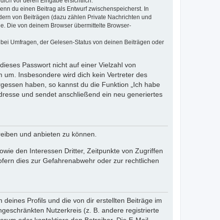
dich vor deren Eingabe ersichtlich.
wenn du einen Beitrag als Entwurf zwischenspeicherst. In
dern von Beiträgen (dazu zählen Private Nachrichten und
e. Die von deinem Browser übermittelte Browser-
 bei Umfragen, der Gelesen-Status von deinen Beiträgen oder
dieses Passwort nicht auf einer Vielzahl von
 um. Insbesondere wird dich kein Vertreter des
ergessen haben, so kannst du die Funktion „Ich habe
resse und sendet anschließend ein neu generiertes
reiben und anbieten zu können.
ie den Interessen Dritter, Zeitpunkte von Zugriffen
fern dies zur Gefahrenabwehr oder zur rechtlichen
eines Profils und die von dir erstellten Beiträge im
ngeschränkten Nutzerkreis (z. B. andere registrierte