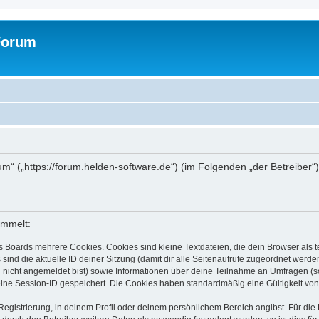
Forum
rum“ („https://forum.helden-software.de“) (im Folgenden „der Betreiber
ammelt:
s Boards mehrere Cookies. Cookies sind kleine Textdateien, die dein Browser als
 sind die aktuelle ID deiner Sitzung (damit dir alle Seitenaufrufe zugeordnet werd
u nicht angemeldet bist) sowie Informationen über deine Teilnahme an Umfragen (s
eine Session-ID gespeichert. Die Cookies haben standardmäßig eine Gültigkeit von 
Registrierung, in deinem Profil oder deinem persönlichem Bereich angibst. Für di