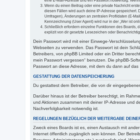
eine E-Mail-Adresse und ein Passwort notwendig. Wenn du
Wenn du einen Beitrag oder eine private Nachricht erste
diesen Fällen wird auch deine IP-Adresse gespeichert. 
Umfragen), Änderungen an zentralen Profildaten (E-Mai
Kennzeichnung (User Agent) wird nur in der „Wer ist onl
Schließlich erfordern einzelne Funktionen des Boards,
explizit von dir gesetzte Lesezeichen oder Benachrichti
Dein Passwort wird mit einer Einwege-Verschlüsselung 
Webseiten zu verwenden. Das Passwort ist dein Schlü
Betreibers, von phpBB Limited oder ein Dritter berec
mein Passwort vergessen“ benutzen. Die phpBB-Softw
Passwort an diese Adresse, mit dem du dann auf das 
GESTATTUNG DER DATENSPEICHERUNG
Du gestattest dem Betreiber, die von dir eingegeben
Darüber hinaus ist der Betreiber berechtigt, im Rahm
und Aktionen zusammen mit deiner IP-Adresse und de
Nachverfolgbarkeit notwendig ist.
REGELUNGEN BEZÜGLICH DER WEITERGABE DEINE
Zweck eines Boards ist es, einen Austausch mit andere
Internet öffentlich zugänglich sein können. Der Betrei