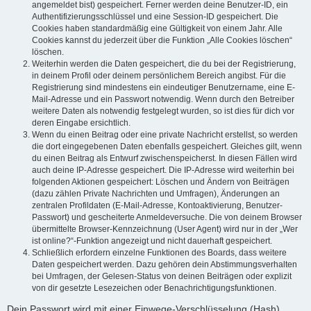
angemeldet bist) gespeichert. Ferner werden deine Benutzer-ID, ein
Authentifizierungsschlüssel und eine Session-ID gespeichert. Die
Cookies haben standardmäßig eine Gültigkeit von einem Jahr. Alle
Cookies kannst du jederzeit über die Funktion „Alle Cookies löschen“
löschen.
Weiterhin werden die Daten gespeichert, die du bei der Registrierung,
in deinem Profil oder deinem persönlichem Bereich angibst. Für die
Registrierung sind mindestens ein eindeutiger Benutzername, eine E-
Mail-Adresse und ein Passwort notwendig. Wenn durch den Betreiber
weitere Daten als notwendig festgelegt wurden, so ist dies für dich vor
deren Eingabe ersichtlich.
Wenn du einen Beitrag oder eine private Nachricht erstellst, so werden
die dort eingegebenen Daten ebenfalls gespeichert. Gleiches gilt, wenn
du einen Beitrag als Entwurf zwischenspeicherst. In diesen Fällen wird
auch deine IP-Adresse gespeichert. Die IP-Adresse wird weiterhin bei
folgenden Aktionen gespeichert: Löschen und Ändern von Beiträgen
(dazu zählen Private Nachrichten und Umfragen), Änderungen an
zentralen Profildaten (E-Mail-Adresse, Kontoaktivierung, Benutzer-
Passwort) und gescheiterte Anmeldeversuche. Die von deinem Browser
übermittelte Browser-Kennzeichnung (User Agent) wird nur in der „Wer
ist online?“-Funktion angezeigt und nicht dauerhaft gespeichert.
Schließlich erfordern einzelne Funktionen des Boards, dass weitere
Daten gespeichert werden. Dazu gehören dein Abstimmungsverhalten
bei Umfragen, der Gelesen-Status von deinen Beiträgen oder explizit
von dir gesetzte Lesezeichen oder Benachrichtigungsfunktionen.
Dein Passwort wird mit einer Einwege-Verschlüsselung (Hash)