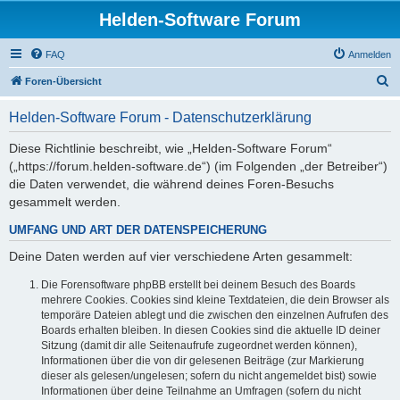
Helden-Software Forum
FAQ
Anmelden
S
Foren-Übersicht
u
Helden-Software Forum - Datenschutzerklärung
c
h
Diese Richtlinie beschreibt, wie „Helden-Software Forum“
(„https://forum.helden-software.de“) (im Folgenden „der Betreiber“)
e
die Daten verwendet, die während deines Foren-Besuchs
gesammelt werden.
UMFANG UND ART DER DATENSPEICHERUNG
Deine Daten werden auf vier verschiedene Arten gesammelt:
Die Forensoftware phpBB erstellt bei deinem Besuch des Boards
mehrere Cookies. Cookies sind kleine Textdateien, die dein Browser als
temporäre Dateien ablegt und die zwischen den einzelnen Aufrufen des
Boards erhalten bleiben. In diesen Cookies sind die aktuelle ID deiner
Sitzung (damit dir alle Seitenaufrufe zugeordnet werden können),
Informationen über die von dir gelesenen Beiträge (zur Markierung
dieser als gelesen/ungelesen; sofern du nicht angemeldet bist) sowie
Informationen über deine Teilnahme an Umfragen (sofern du nicht