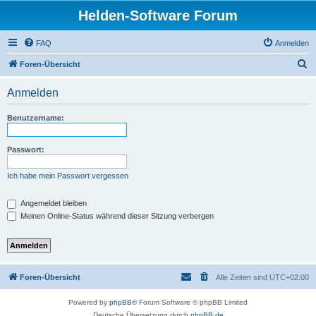
Helden-Software Forum
FAQ
Anmelden
S
Foren-Übersicht
u
Anmelden
c
h
Benutzername:
e
Passwort:
Ich habe mein Passwort vergessen
Angemeldet bleiben
Meinen Online-Status während dieser Sitzung verbergen
Foren-Übersicht
Alle Zeiten sind
UTC+02:00
Powered by
phpBB
® Forum Software © phpBB Limited
Deutsche Übersetzung durch
phpBB.de