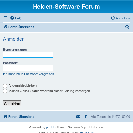
Helden-Software Forum
FAQ
Anmelden
S
Foren-Übersicht
u
Anmelden
c
h
Benutzername:
e
Passwort:
Ich habe mein Passwort vergessen
Angemeldet bleiben
Meinen Online-Status während dieser Sitzung verbergen
Foren-Übersicht
Alle Zeiten sind
UTC+02:00
Powered by
phpBB
® Forum Software © phpBB Limited
Deutsche Übersetzung durch
phpBB.de