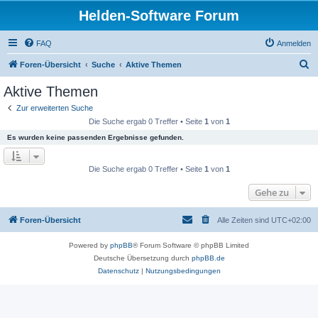
Helden-Software Forum
FAQ
Anmelden
S
Foren-Übersicht
Suche
Aktive Themen
u
Aktive Themen
c
Zur erweiterten Suche
h
Die Suche ergab 0 Treffer • Seite
1
von
1
e
Es wurden keine passenden Ergebnisse gefunden.
Die Suche ergab 0 Treffer • Seite
1
von
1
Gehe zu
Foren-Übersicht
Alle Zeiten sind
UTC+02:00
Powered by
phpBB
® Forum Software © phpBB Limited
Deutsche Übersetzung durch
phpBB.de
Datenschutz
|
Nutzungsbedingungen