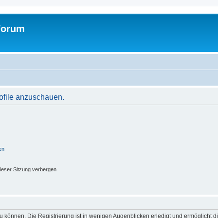
Forum
rofile anzuschauen.
en
ieser Sitzung verbergen
 können. Die Registrierung ist in wenigen Augenblicken erledigt und ermöglicht di