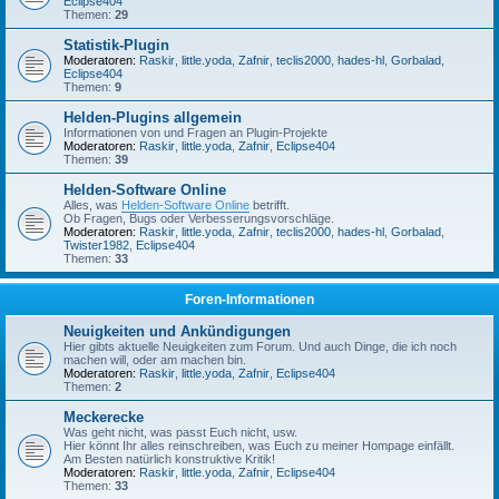
Eclipse404
Themen:
29
Statistik-Plugin
Moderatoren:
Raskir
,
little.yoda
,
Zafnir
,
teclis2000
,
hades-hl
,
Gorbalad
,
Eclipse404
Themen:
9
Helden-Plugins allgemein
Informationen von und Fragen an Plugin-Projekte
Moderatoren:
Raskir
,
little.yoda
,
Zafnir
,
Eclipse404
Themen:
39
Helden-Software Online
Alles, was
Helden-Software Online
betrifft.
Ob Fragen, Bugs oder Verbesserungsvorschläge.
Moderatoren:
Raskir
,
little.yoda
,
Zafnir
,
teclis2000
,
hades-hl
,
Gorbalad
,
Twister1982
,
Eclipse404
Themen:
33
Foren-Informationen
Neuigkeiten und Ankündigungen
Hier gibts aktuelle Neuigkeiten zum Forum. Und auch Dinge, die ich noch
machen will, oder am machen bin.
Moderatoren:
Raskir
,
little.yoda
,
Zafnir
,
Eclipse404
Themen:
2
Meckerecke
Was geht nicht, was passt Euch nicht, usw.
Hier könnt Ihr alles reinschreiben, was Euch zu meiner Hompage einfällt.
Am Besten natürlich konstruktive Kritik!
Moderatoren:
Raskir
,
little.yoda
,
Zafnir
,
Eclipse404
Themen:
33