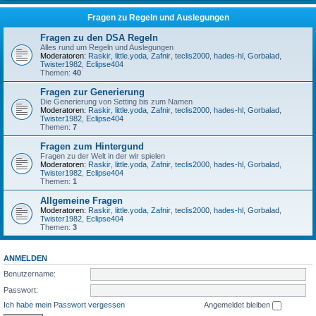
Fragen zu Regeln und Auslegungen
Fragen zu den DSA Regeln
Alles rund um Regeln und Auslegungen
Moderatoren:
Raskir
,
little.yoda
,
Zafnir
,
teclis2000
,
hades-hl
,
Gorbalad
,
Twister1982
,
Eclipse404
Themen:
40
Fragen zur Generierung
Die Generierung von Setting bis zum Namen
Moderatoren:
Raskir
,
little.yoda
,
Zafnir
,
teclis2000
,
hades-hl
,
Gorbalad
,
Twister1982
,
Eclipse404
Themen:
7
Fragen zum Hintergund
Fragen zu der Welt in der wir spielen
Moderatoren:
Raskir
,
little.yoda
,
Zafnir
,
teclis2000
,
hades-hl
,
Gorbalad
,
Twister1982
,
Eclipse404
Themen:
1
Allgemeine Fragen
Moderatoren:
Raskir
,
little.yoda
,
Zafnir
,
teclis2000
,
hades-hl
,
Gorbalad
,
Twister1982
,
Eclipse404
Themen:
3
ANMELDEN
Benutzername:
Passwort:
Ich habe mein Passwort vergessen
Angemeldet bleiben