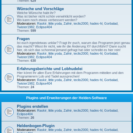
Themen:
629
Wünsche und Vorschläge
Welche Wünsche habt ihr?
Was ist bisher nicht schön verwirklicht worden?
Wo kann noch etwas verbessert werden?
Moderatoren:
Raskir
,
little.yoda
,
Zafnir
,
teclis2000
,
hades-hl
,
Gorbalad
,
Twister1982
,
Eclipse404
Themen:
599
Fragen
Ist euch irgendetwas unklar? Fragt ihr euch, warum das Programm jetzt genau
das macht? Wisst ihr nicht, wie ihr die Änderung XY durchführt? Dann sucht
hier, ob sich das schonmal jemand gefragt hat oder schreibt es hier rein!
Moderatoren:
Raskir
,
little.yoda
,
Zafnir
,
teclis2000
,
hades-hl
,
Gorbalad
,
Twister1982
,
Eclipse404
Themen:
630
Erfahrungsberichte und Lobhudelei
Hier könnt Ihr allen Eure Erfahrungen mit dem Programm mitteilen und den
Programierern Lob und Tadel aussprechen!
Moderatoren:
Raskir
,
little.yoda
,
Zafnir
,
teclis2000
,
hades-hl
,
Gorbalad
,
Twister1982
,
Eclipse404
Themen:
24
Plugins und Erweiterungen der Helden-Software
Plugins erstellen
Moderatoren:
Raskir
,
little.yoda
,
Zafnir
,
teclis2000
,
hades-hl
,
Gorbalad
,
Eclipse404
Themen:
26
Heldenbogen-Plugin
Moderatoren:
Raskir
,
little.yoda
,
Zafnir
,
teclis2000
,
hades-hl
,
Gorbalad
,