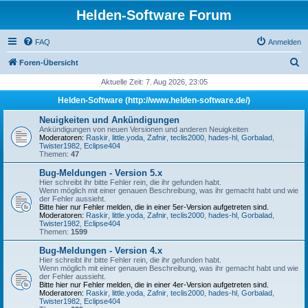
Helden-Software Forum
FAQ
Anmelden
S
Foren-Übersicht
u
Aktuelle Zeit: 7. Aug 2026, 23:05
c
Helden-Software (http://www.helden-software.de/)
h
Neuigkeiten und Ankündigungen
e
Ankündigungen von neuen Versionen und anderen Neuigkeiten
Moderatoren:
Raskir
,
little.yoda
,
Zafnir
,
teclis2000
,
hades-hl
,
Gorbalad
,
Twister1982
,
Eclipse404
Themen:
47
Bug-Meldungen - Version 5.x
Hier schreibt ihr bitte Fehler rein, die ihr gefunden habt.
Wenn möglich mit einer genauen Beschreibung, was ihr gemacht habt und wie
der Fehler aussieht.
Bitte hier nur Fehler melden, die in einer 5er-Version aufgetreten sind.
Moderatoren:
Raskir
,
little.yoda
,
Zafnir
,
teclis2000
,
hades-hl
,
Gorbalad
,
Twister1982
,
Eclipse404
Themen:
1599
Bug-Meldungen - Version 4.x
Hier schreibt ihr bitte Fehler rein, die ihr gefunden habt.
Wenn möglich mit einer genauen Beschreibung, was ihr gemacht habt und wie
der Fehler aussieht.
Bitte hier nur Fehler melden, die in einer 4er-Version aufgetreten sind.
Moderatoren:
Raskir
,
little.yoda
,
Zafnir
,
teclis2000
,
hades-hl
,
Gorbalad
,
Twister1982
,
Eclipse404