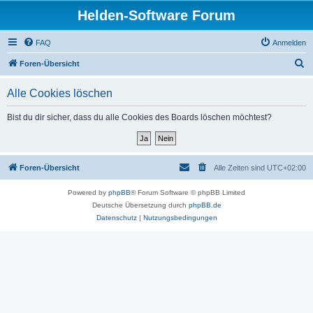
Helden-Software Forum
FAQ
Anmelden
S
Foren-Übersicht
u
Alle Cookies löschen
c
h
Bist du dir sicher, dass du alle Cookies des Boards löschen möchtest?
e
Foren-Übersicht
Alle Zeiten sind
UTC+02:00
Powered by
phpBB
® Forum Software © phpBB Limited
Deutsche Übersetzung durch
phpBB.de
Datenschutz
|
Nutzungsbedingungen