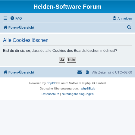
Helden-Software Forum
FAQ
Anmelden
S
Foren-Übersicht
u
Alle Cookies löschen
c
h
Bist du dir sicher, dass du alle Cookies des Boards löschen möchtest?
e
Foren-Übersicht
Alle Zeiten sind
UTC+02:00
Powered by
phpBB
® Forum Software © phpBB Limited
Deutsche Übersetzung durch
phpBB.de
Datenschutz
|
Nutzungsbedingungen