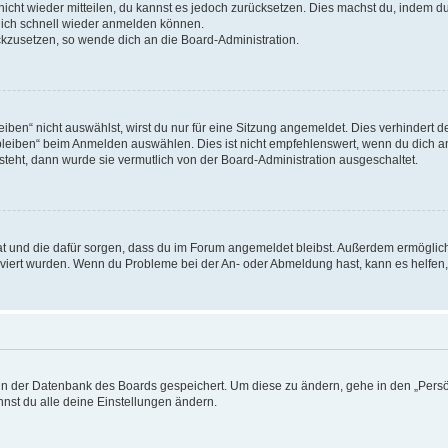
 nicht wieder mitteilen, du kannst es jedoch zurücksetzen. Dies machst du, indem 
 dich schnell wieder anmelden können.
ückzusetzen, so wende dich an die Board-Administration.
en“ nicht auswählst, wirst du nur für eine Sitzung angemeldet. Dies verhindert 
leiben“ beim Anmelden auswählen. Dies ist nicht empfehlenswert, wenn du dich an
 steht, dann wurde sie vermutlich von der Board-Administration ausgeschaltet.
 hat und die dafür sorgen, dass du im Forum angemeldet bleibst. Außerdem ermögli
tiviert wurden. Wenn du Probleme bei der An- oder Abmeldung hast, kann es helfen
n in der Datenbank des Boards gespeichert. Um diese zu ändern, gehe in den „Persö
nst du alle deine Einstellungen ändern.