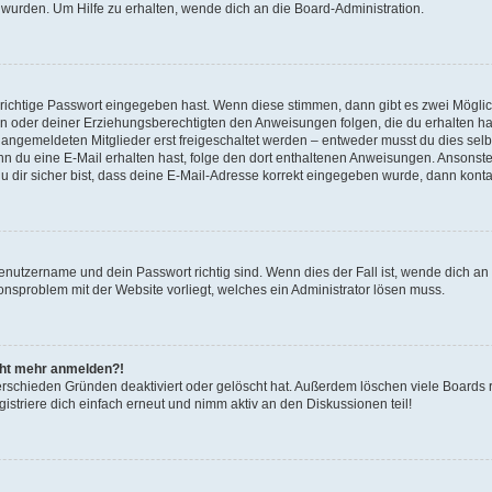
 wurden. Um Hilfe zu erhalten, wende dich an die Board-Administration.
 richtige Passwort eingegeben hast. Wenn diese stimmen, dann gibt es zwei Mögl
tern oder deiner Erziehungsberechtigten den Anweisungen folgen, die du erhalten ha
u angemeldeten Mitglieder erst freigeschaltet werden – entweder musst du dies selbs
. Wenn du eine E-Mail erhalten hast, folge den dort enthaltenen Anweisungen. Ansons
 dir sicher bist, dass deine E-Mail-Adresse korrekt eingegeben wurde, dann kontak
Benutzername und dein Passwort richtig sind. Wenn dies der Fall ist, wende dich a
ionsproblem mit der Website vorliegt, welches ein Administrator lösen muss.
icht mehr anmelden?!
erschieden Gründen deaktiviert oder gelöscht hat. Außerdem löschen viele Boards r
triere dich einfach erneut und nimm aktiv an den Diskussionen teil!