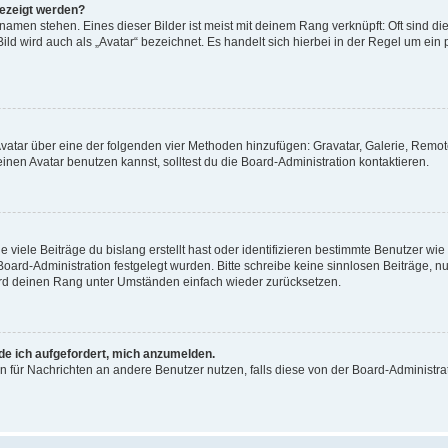
gezeigt werden?
amen stehen. Eines dieser Bilder ist meist mit deinem Rang verknüpft: Oft sind di
ld wird auch als „Avatar“ bezeichnet. Es handelt sich hierbei in der Regel um ein
 Avatar über eine der folgenden vier Methoden hinzufügen: Gravatar, Galerie, Rem
en Avatar benutzen kannst, solltest du die Board-Administration kontaktieren.
viele Beiträge du bislang erstellt hast oder identifizieren bestimmte Benutzer w
 Board-Administration festgelegt wurden. Bitte schreibe keine sinnlosen Beiträge
wird deinen Rang unter Umständen einfach wieder zurücksetzen.
rde ich aufgefordert, mich anzumelden.
ion für Nachrichten an andere Benutzer nutzen, falls diese von der Board-Administ