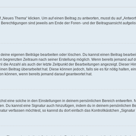
„Neues Thema“ klicken. Um auf einen Beitrag zu antworten, musst du auf „Antworte
e Berechtigungen sind jeweils am Ende der Foren- und der Beitragsansicht aufgeliste
r deine eigenen Beiträge bearbeiten oder löschen. Du kannst einen Beitrag bearbe
inen begrenzten Zeitraum nach seiner Erstellung möglich. Wenn bereits jemand auf de
 die Anzahl als auch der letzte Zeitpunkt der Bearbeitungen angezeigt. Dieser Hi
en Beitrag überarbeitet hat. Diese können jedoch, falls sie es für nötig halten, ei
hen können, wenn bereits jemand darauf geantwortet hat.
st eine solche in den Einstellungen in deinem persönlichen Bereich entwerfen. Na
eren. Du kannst eine Signatur auch hinzufügen, indem du in deinem persönlichen 
atur verfassen möchtest, so kannst du dort einfach das Kontrollkästchen „Signatu