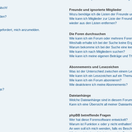
alsch!
Freunde und ignorierte Mitglieder
Wozu benötige ich die Listen der Freunde un
rden?
Wie kann ich Mitglieder zur Liste der Freund
wieder aus den Listen entfernen?
fgefordert, mich anzumelden.
Die Foren durchsuchen
Wie kann ich ein Forum oder mehrere For
Weshalb erhalte ich bei der Suche keine Er
Warum bekomme ich bei der Suche eine lee
Wie kann ich nach Mitgliedern suchen?
Wie kann ich meine eigenen Beiträge und T
Abonnements und Lesezeichen
Was ist der Unterschied zwischen einem L
Wie kann ich ein Lesezeichen auf ein Them
Wie kann ich ein Forum abonnieren?
Wie deaktiviere ich meine Abonnements?
gs?
Dateianhänge
Welche Dateianhänge sind in diesem Forum
Kann ich eine Übersicht all meiner Dateian
phpBB betreffende Fragen
Wer hat diese Forensoftware entwickelt?
Warum ist Funktion x oder y nicht enthalten
An wen soll ich mich wenden, falls es Besc