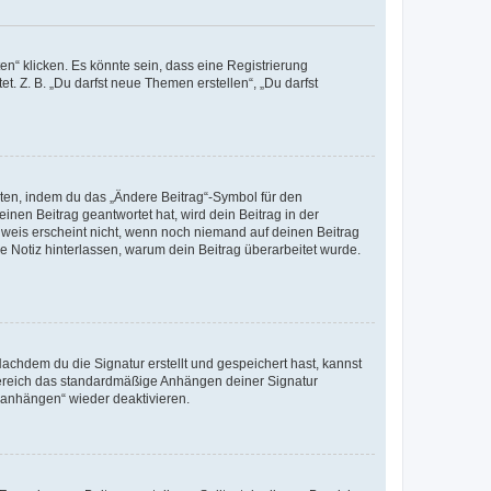
n“ klicken. Es könnte sein, dass eine Registrierung
t. Z. B. „Du darfst neue Themen erstellen“, „Du darfst
iten, indem du das „Ändere Beitrag“-Symbol für den
inen Beitrag geantwortet hat, wird dein Beitrag in der
nweis erscheint nicht, wenn noch niemand auf deinen Beitrag
ne Notiz hinterlassen, warum dein Beitrag überarbeitet wurde.
chdem du die Signatur erstellt und gespeichert hast, kannst
Bereich das standardmäßige Anhängen deiner Signatur
r anhängen“ wieder deaktivieren.