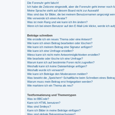
Die Forenuhr geht falsch!
Ich habe die Zeitzone eingestellt, aber die Forenuhr geht immer noch f
Meine Sprache steht auf diesem Board nicht zur Auswahl!
Was sind das für Bilder, die bei meinem Benutzernamen angezeigt we
Wie verwende ich einen Avatar?
Was ist mein Rang und wie kann ich ihn ändern?
Wenn ich bei einem Benutzer auf den E-Mail-Link klicke, werde ich au
Beiträge schreiben
Wie erstelle ich ein neues Thema oder eine Antwort?
Wie kann ich einen Beitrag bearbeiten oder löschen?
Wie kann ich meinem Beitrag eine Signatur anfügen?
Wie kann ich eine Umfrage erstellen?
Wieso kann ich nicht mehr Antwortmöglichkeiten erstellen?
Wie bearbeite oder lösche ich eine Umfrage?
Warum kann ich auf bestimmte Foren nicht zugreifen?
Weshalb kann ich keine Dateianhänge anfügen?
Weshalb wurde ich verwarnt?
Wie kann ich Beiträge den Moderatoren melden?
Was bewirkt die „Speichern“-Schaltfläche beim Schreiben eines Beitra
Warum muss mein Beitrag erst freigegeben werden?
Wie markiere ich ein Thema als neu?
Textformatierung und Thementypen
Was ist BBCode?
Kann ich HTML benutzen?
Was sind Smileys?
Kann ich Bilder in meine Beiträge einfügen?
Was sind globale Bekanntmachungen?