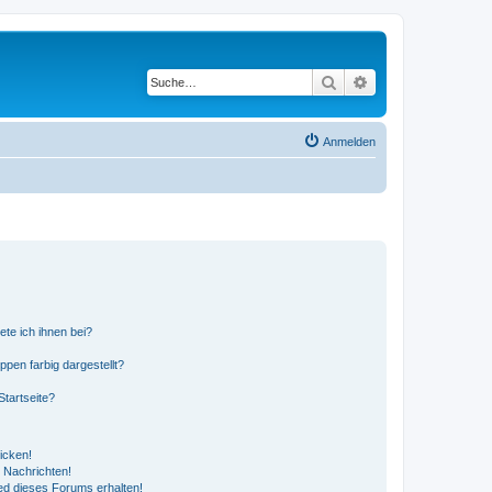
Suche
Erweiterte Suche
Anmelden
ete ich ihnen bei?
en farbig dargestellt?
tartseite?
icken!
 Nachrichten!
ed dieses Forums erhalten!