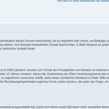
Wie kann ich einen Administrator des Board
istration dieses Forums entscheidet, ob du registriert sein musst, um Beiträge zu s
ung stehen: zum Beispiel Avatarbilder, Private Nachrichten, E-Mail-Versand an ander
 zahlreiche Vorteile bietet.
t of 1998 (deutsch: Gesetz zum Schutz der Privatsphäre von Kindern im Internet vo
unter 13 Jahren erheben, hierzu die Zustimmung der Eltern beziehungsweise des o
h zu registrieren versuchst, zutrifft, ziehe einen rechtlichen Beistand zu Rate. Bit
für Rechtsangelegenheiten jeglicher Art ist; außer solchen, die unter der Frage „
.
g komplett ausgeschaltet hat, damit sich keine neuen Benutzer mehr anmelden könn