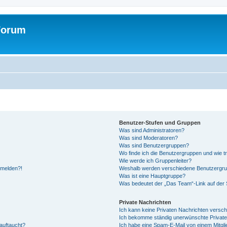
Forum
Benutzer-Stufen und Gruppen
Was sind Administratoren?
Was sind Moderatoren?
Was sind Benutzergruppen?
Wo finde ich die Benutzergruppen und wie tr
Wie werde ich Gruppenleiter?
anmelden?!
Weshalb werden verschiedene Benutzergrupp
Was ist eine Hauptgruppe?
Was bedeutet der „Das Team“-Link auf der S
Private Nachrichten
Ich kann keine Privaten Nachrichten versch
Ich bekomme ständig unerwünschte Private
auftaucht?
Ich habe eine Spam-E-Mail von einem Mitgli