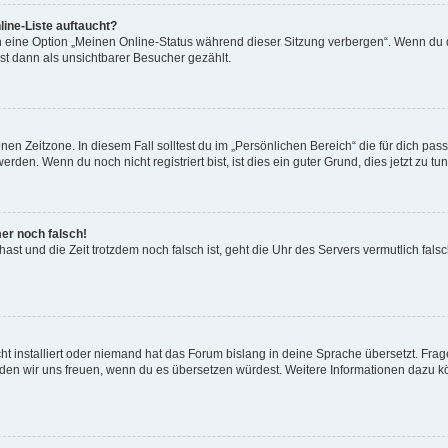
ine-Liste auftaucht?
n eine Option „Meinen Online-Status während dieser Sitzung verbergen“. Wenn du d
st dann als unsichtbarer Besucher gezählt.
en Zeitzone. In diesem Fall solltest du im „Persönlichen Bereich“ die für dich passe
den. Wenn du noch nicht registriert bist, ist dies ein guter Grund, dies jetzt zu tun
mer noch falsch!
t hast und die Zeit trotzdem noch falsch ist, geht die Uhr des Servers vermutlich fal
t installiert oder niemand hat das Forum bislang in deine Sprache übersetzt. Frag
, würden wir uns freuen, wenn du es übersetzen würdest. Weitere Informationen dazu