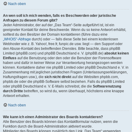
Nach oben
An wen soll ich mich wenden, falls es Beschwerden oder juristische
Anfragen zu diesem Forum gibt?
Jeder Administrator, der auf der „Das Team“-Seite aufgeführt ist, ist ein
geeigneter Kontakt für deine Beschwerde. Wenn du so keine Antwort erhältst,
solltest du den Besitzer der Domain kontaktieren (führe dazu eine
„WHOIS“-Abfrage
durch) oder — falls diese Seite bei einem kostenlosen
Webhoster wie z. B. Yahoo!, free.fr, funpic.de usw. liegt — den Support oder
den Abuse-Kontakt des betreffenden Dienstes. Bitte beachte, dass phpBB
Limited (phpBB.com) und phpBB Deutschland e. V. (phpBB.de)
absolut keinen
Einfluss
auf die Benutzung oder den oder die Benutzer der Forensoftware
haben und dafür in keiner Weise zur Verantwortung herangezogen werden
können. Kontaktiere daher nie phpBB Limited oder phpBB Deutschland e. V. in
Zusammenhang mit jeglichen juristischen Fragen (Unterlassungserklärungen,
Haftungsfragen usw.), die
sich nicht direkt
auf die Websiten phpbb.com,
phpbb.de oder die phpBB-Software selbst beziehen. Falls du phpBB Limited
oder phpBB Deutschland e. V. E-Mails schreibst, die die
Softwarenutzung
durch Dritte
betreffen, so wirst du, wenn überhaupt, höchstens eine knappe
Antwort erhalten.
Nach oben
Wie kann ich einen Administrator des Boards kontaktieren?
Alle Benutzer des Boards können das Kontaktformular nutzen, wenn die
Funktion durch die Board-Administration aktiviert wurde.
Mitglieder des Boards können zusätzlich den Link „Das Team“ verwenden.