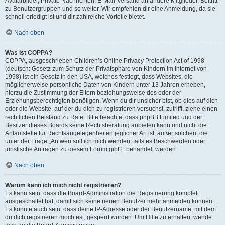
Avatarbilder, Private Nachrichten, E-Mail-Versand an andere Mitglieder, Beitritt
zu Benutzergruppen und so weiter. Wir empfehlen dir eine Anmeldung, da sie
schnell erledigt ist und dir zahlreiche Vorteile bietet.
Nach oben
Was ist COPPA?
COPPA, ausgeschrieben Children’s Online Privacy Protection Act of 1998
(deutsch: Gesetz zum Schutz der Privatsphäre von Kindern im Internet von
1998) ist ein Gesetz in den USA, welches festlegt, dass Websites, die
möglicherweise persönliche Daten von Kindern unter 13 Jahren erheben,
hierzu die Zustimmung der Eltern beziehungsweise des oder der
Erziehungsberechtigten benötigen. Wenn du dir unsicher bist, ob dies auf dich
oder die Website, auf der du dich zu registrieren versuchst, zutrifft, ziehe einen
rechtlichen Beistand zu Rate. Bitte beachte, dass phpBB Limited und der
Besitzer dieses Boards keine Rechtsberatung anbieten kann und nicht die
Anlaufstelle für Rechtsangelegenheiten jeglicher Art ist; außer solchen, die
unter der Frage „An wen soll ich mich wenden, falls es Beschwerden oder
juristische Anfragen zu diesem Forum gibt?“ behandelt werden.
Nach oben
Warum kann ich mich nicht registrieren?
Es kann sein, dass die Board-Administration die Registrierung komplett
ausgeschaltet hat, damit sich keine neuen Benutzer mehr anmelden können.
Es könnte auch sein, dass deine IP-Adresse oder der Benutzername, mit dem
du dich registrieren möchtest, gesperrt wurden. Um Hilfe zu erhalten, wende