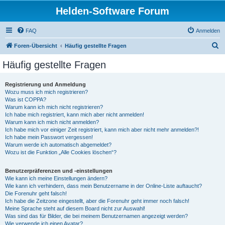
Helden-Software Forum
FAQ
Anmelden
S
Foren-Übersicht
Häufig gestellte Fragen
u
Häufig gestellte Fragen
c
h
Registrierung und Anmeldung
Wozu muss ich mich registrieren?
e
Was ist COPPA?
Warum kann ich mich nicht registrieren?
Ich habe mich registriert, kann mich aber nicht anmelden!
Warum kann ich mich nicht anmelden?
Ich habe mich vor einiger Zeit registriert, kann mich aber nicht mehr anmelden?!
Ich habe mein Passwort vergessen!
Warum werde ich automatisch abgemeldet?
Wozu ist die Funktion „Alle Cookies löschen“?
Benutzerpräferenzen und -einstellungen
Wie kann ich meine Einstellungen ändern?
Wie kann ich verhindern, dass mein Benutzername in der Online-Liste auftaucht?
Die Forenuhr geht falsch!
Ich habe die Zeitzone eingestellt, aber die Forenuhr geht immer noch falsch!
Meine Sprache steht auf diesem Board nicht zur Auswahl!
Was sind das für Bilder, die bei meinem Benutzernamen angezeigt werden?
Wie verwende ich einen Avatar?