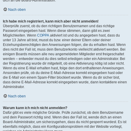
dich an die Board-Administration.
Nach oben
Ich habe mich registriert, kann mich aber nicht anmelden!
Überprüfe zuerst, ob du den richtigen Benutzernamen und das richtige
Passwort eingegeben hast. Wenn diese stimmen, dann gibt es zwei
Möglichkeiten. Wenn
COPPA
aktiviert ist und du angegeben hast, dass du
unter 13 Jahre alt bist, musst du bzw. einer deiner Eltern oder deiner
Erziehungsberechtigten den Anweisungen folgen, die du erhalten hast. Wenn
dies nicht der Fall ist, muss dein Benutzerkonto vielleicht aktiviert werden. Bei
einigen Boards müssen alle neu angemeldeten Mitglieder erst freigeschaltet
werden – entweder musst du dies selbst erledigen oder ein Administrator. Bei
der Registrierung wurde dir mitgeteilt, ob eine Aktivierung nötig ist oder nicht.
Wenn du eine E-Mail erhalten hast, folge den dort enthaltenen Anweisungen.
Ansonsten prüfe, ob du deine E-Mail-Adresse korrekt eingegeben hast oder
die E-Mail von einem Spam-Filter blockiert wurde. Wenn du dir sicher bist,
dass deine E-Mail-Adresse korrekt eingegeben wurde, dann kontaktiere einen
Administrator.
Nach oben
Warum kann ich mich nicht anmelden?
Dafür gibt es viele mögliche Gründe. Prüfe zunächst, ob dein Benutzername
und dein Passwort richtig sind. Wenn dies der Fall ist, wende dich an einen
Board-Administrator, um sicherzugehen, dass du nicht gesperrt wurdest. Es ist
ebenfalls möglich, dass ein Konfigurationsproblem mit der Website vorliegt,