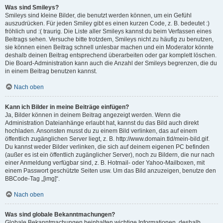
Was sind Smileys?
Smileys sind kleine Bilder, die benutzt werden können, um ein Gefühl
auszudrücken. Für jeden Smiley gibt es einen kurzen Code, z. B. bedeutet :)
fröhlich und :( traurig. Die Liste aller Smileys kannst du beim Verfassen eines
Beitrags sehen. Versuche bitte trotzdem, Smileys nicht zu häufig zu benutzen,
sie können einen Beitrag schnell unlesbar machen und ein Moderator könnte
deshalb deinen Beitrag entsprechend überarbeiten oder gar komplett löschen.
Die Board-Administration kann auch die Anzahl der Smileys begrenzen, die du
in einem Beitrag benutzen kannst.
Nach oben
Kann ich Bilder in meine Beiträge einfügen?
Ja, Bilder können in deinem Beitrag angezeigt werden. Wenn die
Administration Dateianhänge erlaubt hat, kannst du das Bild auch direkt
hochladen. Ansonsten musst du zu einem Bild verlinken, das auf einem
öffentlich zugänglichen Server liegt, z. B. http://www.domain.tld/mein-bild.gif.
Du kannst weder Bilder verlinken, die sich auf deinem eigenen PC befinden
(außer es ist ein öffentlich zugänglicher Server), noch zu Bildern, die nur nach
einer Anmeldung verfügbar sind, z. B. Hotmail- oder Yahoo-Mailboxen, mit
einem Passwort geschützte Seiten usw. Um das Bild anzuzeigen, benutze den
BBCode-Tag „[img]“.
Nach oben
Was sind globale Bekanntmachungen?
Globale Bekanntmachungen beinhalten wichtige Informationen, deshalb