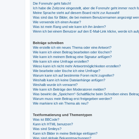
Die Forenuhr geht falsch!
Ich habe die Zeitzone eingestellt, aber die Forenuhr geht immer noch f
Meine Sprache steht auf diesem Board nicht zur Auswahl!
Was sind das für Bilder, die bei meinem Benutzernamen angezeigt we
Wie verwende ich einen Avatar?
Was ist mein Rang und wie kann ich ihn ändern?
Wenn ich bei einem Benutzer auf den E-Mail-Link klicke, werde ich au
Beiträge schreiben
Wie erstelle ich ein neues Thema oder eine Antwort?
Wie kann ich einen Beitrag bearbeiten oder löschen?
Wie kann ich meinem Beitrag eine Signatur anfügen?
Wie kann ich eine Umfrage erstellen?
Wieso kann ich nicht mehr Antwortmöglichkeiten erstellen?
Wie bearbeite oder lösche ich eine Umfrage?
Warum kann ich auf bestimmte Foren nicht zugreifen?
Weshalb kann ich keine Dateianhänge anfügen?
Weshalb wurde ich verwarnt?
Wie kann ich Beiträge den Moderatoren melden?
Was bewirkt die „Speichern“-Schaltfläche beim Schreiben eines Beitra
Warum muss mein Beitrag erst freigegeben werden?
Wie markiere ich ein Thema als neu?
Textformatierung und Thementypen
Was ist BBCode?
Kann ich HTML benutzen?
Was sind Smileys?
Kann ich Bilder in meine Beiträge einfügen?
Was sind globale Bekanntmachungen?