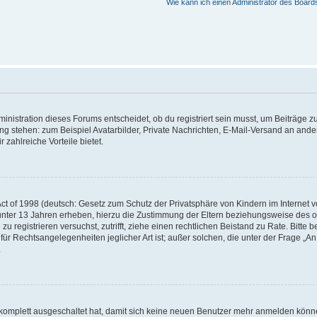
Wie kann ich einen Administrator des Board
istration dieses Forums entscheidet, ob du registriert sein musst, um Beiträge zu s
ung stehen: zum Beispiel Avatarbilder, Private Nachrichten, E-Mail-Versand an ander
 zahlreiche Vorteile bietet.
t of 1998 (deutsch: Gesetz zum Schutz der Privatsphäre von Kindern im Internet vo
unter 13 Jahren erheben, hierzu die Zustimmung der Eltern beziehungsweise des o
h zu registrieren versuchst, zutrifft, ziehe einen rechtlichen Beistand zu Rate. Bit
für Rechtsangelegenheiten jeglicher Art ist; außer solchen, die unter der Frage „
.
g komplett ausgeschaltet hat, damit sich keine neuen Benutzer mehr anmelden könn