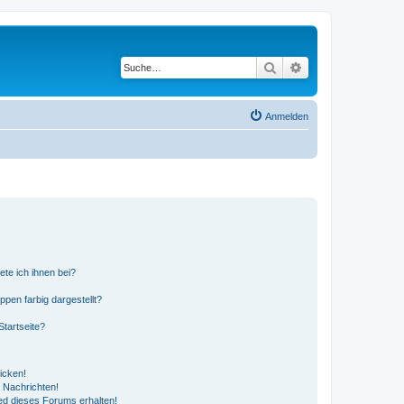
Suche
Erweiterte Suche
Anmelden
ete ich ihnen bei?
en farbig dargestellt?
tartseite?
icken!
 Nachrichten!
ed dieses Forums erhalten!