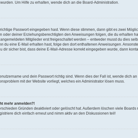
 wurden. Um Hilfe zu erhalten, wende dich an die Board-Administration.
 richtige Passwort eingegeben hast. Wenn diese stimmen, dann gibt es zwei Mögl
tern oder deiner Erziehungsberechtigten den Anweisungen folgen, die du erhalten ha
u angemeldeten Mitglieder erst freigeschaltet werden – entweder musst du dies selbs
. Wenn du eine E-Mail erhalten hast, folge den dort enthaltenen Anweisungen. Ansons
 dir sicher bist, dass deine E-Mail-Adresse korrekt eingegeben wurde, dann kontak
Benutzername und dein Passwort richtig sind. Wenn dies der Fall ist, wende dich a
ionsproblem mit der Website vorliegt, welches ein Administrator lösen muss.
icht mehr anmelden?!
erschieden Gründen deaktiviert oder gelöscht hat. Außerdem löschen viele Boards r
triere dich einfach erneut und nimm aktiv an den Diskussionen teil!