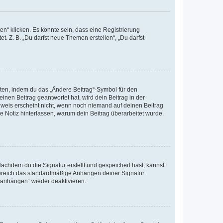
n“ klicken. Es könnte sein, dass eine Registrierung
t. Z. B. „Du darfst neue Themen erstellen“, „Du darfst
iten, indem du das „Ändere Beitrag“-Symbol für den
inen Beitrag geantwortet hat, wird dein Beitrag in der
nweis erscheint nicht, wenn noch niemand auf deinen Beitrag
ne Notiz hinterlassen, warum dein Beitrag überarbeitet wurde.
chdem du die Signatur erstellt und gespeichert hast, kannst
Bereich das standardmäßige Anhängen deiner Signatur
r anhängen“ wieder deaktivieren.