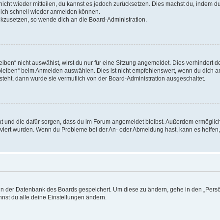
 nicht wieder mitteilen, du kannst es jedoch zurücksetzen. Dies machst du, indem 
 dich schnell wieder anmelden können.
ückzusetzen, so wende dich an die Board-Administration.
en“ nicht auswählst, wirst du nur für eine Sitzung angemeldet. Dies verhindert 
leiben“ beim Anmelden auswählen. Dies ist nicht empfehlenswert, wenn du dich an
 steht, dann wurde sie vermutlich von der Board-Administration ausgeschaltet.
 hat und die dafür sorgen, dass du im Forum angemeldet bleibst. Außerdem ermögli
tiviert wurden. Wenn du Probleme bei der An- oder Abmeldung hast, kann es helfen
n in der Datenbank des Boards gespeichert. Um diese zu ändern, gehe in den „Persö
nst du alle deine Einstellungen ändern.