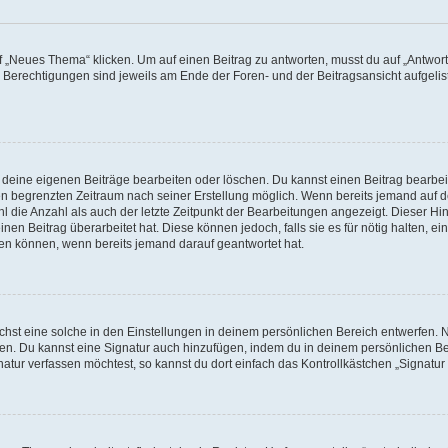
„Neues Thema“ klicken. Um auf einen Beitrag zu antworten, musst du auf „Antworte
e Berechtigungen sind jeweils am Ende der Foren- und der Beitragsansicht aufgeliste
r deine eigenen Beiträge bearbeiten oder löschen. Du kannst einen Beitrag bearbe
inen begrenzten Zeitraum nach seiner Erstellung möglich. Wenn bereits jemand auf de
 die Anzahl als auch der letzte Zeitpunkt der Bearbeitungen angezeigt. Dieser Hi
en Beitrag überarbeitet hat. Diese können jedoch, falls sie es für nötig halten, ei
hen können, wenn bereits jemand darauf geantwortet hat.
st eine solche in den Einstellungen in deinem persönlichen Bereich entwerfen. Na
eren. Du kannst eine Signatur auch hinzufügen, indem du in deinem persönlichen 
atur verfassen möchtest, so kannst du dort einfach das Kontrollkästchen „Signatu