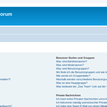
Forum
Benutzer-Stufen und Gruppen
Was sind Administratoren?
Was sind Moderatoren?
Was sind Benutzergruppen?
Wo finde ich die Benutzergruppen und wie tr
Wie werde ich Gruppenleiter?
anmelden?!
Weshalb werden verschiedene Benutzergrupp
Was ist eine Hauptgruppe?
Was bedeutet der „Das Team“-Link auf der S
Private Nachrichten
Ich kann keine Privaten Nachrichten versch
Ich bekomme ständig unerwünschte Private
auftaucht?
Ich habe eine Spam-E-Mail von einem Mitgli