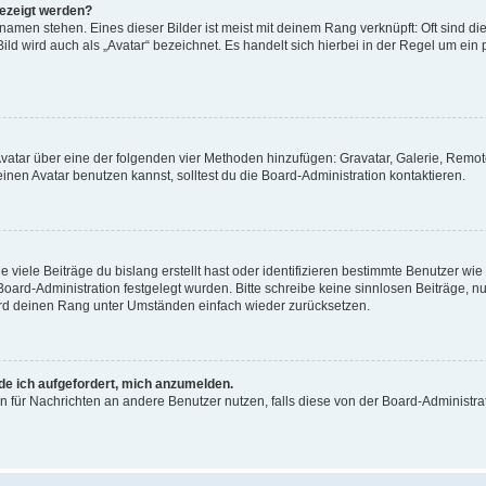
gezeigt werden?
amen stehen. Eines dieser Bilder ist meist mit deinem Rang verknüpft: Oft sind di
ld wird auch als „Avatar“ bezeichnet. Es handelt sich hierbei in der Regel um ein
 Avatar über eine der folgenden vier Methoden hinzufügen: Gravatar, Galerie, Rem
en Avatar benutzen kannst, solltest du die Board-Administration kontaktieren.
viele Beiträge du bislang erstellt hast oder identifizieren bestimmte Benutzer w
 Board-Administration festgelegt wurden. Bitte schreibe keine sinnlosen Beiträge
wird deinen Rang unter Umständen einfach wieder zurücksetzen.
rde ich aufgefordert, mich anzumelden.
ion für Nachrichten an andere Benutzer nutzen, falls diese von der Board-Administ