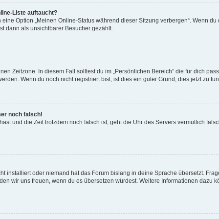
ine-Liste auftaucht?
n eine Option „Meinen Online-Status während dieser Sitzung verbergen“. Wenn du d
st dann als unsichtbarer Besucher gezählt.
en Zeitzone. In diesem Fall solltest du im „Persönlichen Bereich“ die für dich passe
den. Wenn du noch nicht registriert bist, ist dies ein guter Grund, dies jetzt zu tun
mer noch falsch!
t hast und die Zeit trotzdem noch falsch ist, geht die Uhr des Servers vermutlich fal
t installiert oder niemand hat das Forum bislang in deine Sprache übersetzt. Frag
, würden wir uns freuen, wenn du es übersetzen würdest. Weitere Informationen dazu