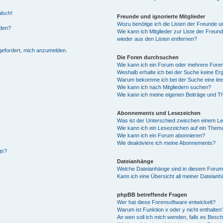
alsch!
Freunde und ignorierte Mitglieder
Wozu benötige ich die Listen der Freunde un
rden?
Wie kann ich Mitglieder zur Liste der Freund
wieder aus den Listen entfernen?
fgefordert, mich anzumelden.
Die Foren durchsuchen
Wie kann ich ein Forum oder mehrere For
Weshalb erhalte ich bei der Suche keine Er
Warum bekomme ich bei der Suche eine lee
Wie kann ich nach Mitgliedern suchen?
Wie kann ich meine eigenen Beiträge und T
Abonnements und Lesezeichen
Was ist der Unterschied zwischen einem L
Wie kann ich ein Lesezeichen auf ein Them
Wie kann ich ein Forum abonnieren?
Wie deaktiviere ich meine Abonnements?
gs?
Dateianhänge
Welche Dateianhänge sind in diesem Forum
Kann ich eine Übersicht all meiner Dateian
phpBB betreffende Fragen
Wer hat diese Forensoftware entwickelt?
Warum ist Funktion x oder y nicht enthalten
An wen soll ich mich wenden, falls es Besc